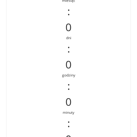
miesiąc
:
0
dni
:
0
godziny
:
0
minuty
: