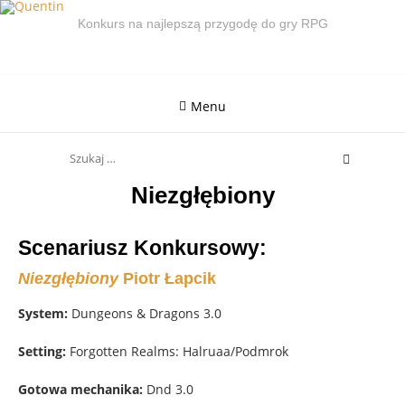
Skip
Konkurs na najlepszą przygodę do gry RPG
to
content
Menu
Search
for:
Niezgłębiony
Scenariusz Konkursowy:
Niezgłębiony
Piotr Łapcik
System:
Dungeons & Dragons 3.0
Setting:
Forgotten Realms: Halruaa/Podmrok
Gotowa mechanika:
Dnd 3.0