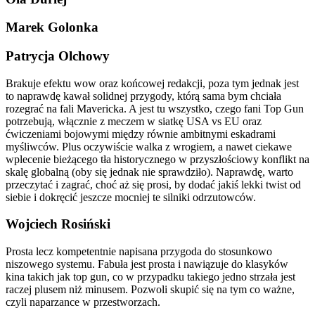
Marek Golonka
Patrycja Olchowy
Brakuje efektu wow oraz końcowej redakcji, poza tym jednak jest
to naprawdę kawał solidnej przygody, którą sama bym chciała
rozegrać na fali Mavericka. A jest tu wszystko, czego fani Top Gun
potrzebują, włącznie z meczem w siatkę USA vs EU oraz
ćwiczeniami bojowymi między równie ambitnymi eskadrami
myśliwców. Plus oczywiście walka z wrogiem, a nawet ciekawe
wplecenie bieżącego tła historycznego w przyszłościowy konflikt na
skalę globalną (oby się jednak nie sprawdziło). Naprawdę, warto
przeczytać i zagrać, choć aż się prosi, by dodać jakiś lekki twist od
siebie i dokręcić jeszcze mocniej te silniki odrzutowców.
Wojciech Rosiński
Prosta lecz kompetentnie napisana przygoda do stosunkowo
niszowego systemu. Fabuła jest prosta i nawiązuje do klasyków
kina takich jak top gun, co w przypadku takiego jedno strzała jest
raczej plusem niż minusem. Pozwoli skupić się na tym co ważne,
czyli naparzance w przestworzach.