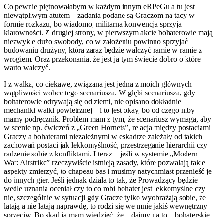
Co pewnie piętnowałabym w każdym innym eRPeGu a tu jest
niewątpliwym atutem – zadania podane są Graczom na tacy w
formie rozkazu, bo wiadomo, militarna konwencja sprzyja
klarowności. Z drugiej strony, w pierwszym akcie bohaterowie mają
niezwykle dużo swobody, co w założeniu powinno sprzyjać
budowaniu drużyny, która zaraz będzie walczyć ramie w ramie z
wrogiem. Oraz przekonania, że jest ja tym świecie dobro o które
warto walczyć.
I z walką, co ciekawe, związana jest jedna z moich głównych
wątpliwości wobec tego scenariusza. W głębi scenariusza, gdy
bohaterowie odrywają się od ziemi, nie opisano dokładnie
mechaniki walki powietrznej – i to jest okay, bo od czego niby
mamy podręcznik. Problem mam z tym, że scenariusz wymaga, aby
w scenie np. ćwiczeń z „Green Hornets”, relacja między postaciami
Graczy a bohaterami niezależnymi w eskadrze zależały od takich
zachowań postaci jak lekkomyślność, przestrzeganie hierarchii czy
radzenie sobie z konfliktami. I teraz – jeśli w systemie „Modern
War: Airstrike” rzeczywiście istnieją zasady, które pozwalają takie
aspekty zmierzyć, to chapeau bas i musimy natychmiast przenieść je
do innych gier. Jeśli jednak działa to tak, że Prowadzący będzie
wedle uznania oceniał czy to co robi bohater jest lekkomyślne czy
nie, szczególnie w sytuacji gdy Gracze tylko wyobrażają sobie, że
latają a nie latają naprawdę, to rodzi się we mnie jakiś wewnętrzny
sprzeciw. Bo skąd ja mam wiedzieć, że – dajmy na to – bohaterskie