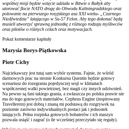
wspólnej misji będzie wzięcie udziału w Bitwie o Bałtyk aby
utorować flocie NATO drogę do Obwodu Kaliningradzkiego oraz
polowanie na pierwszego rosyjskiego asa XXI wieku- „Czarnego
Niedźwiedzia” latającego w Su-57 Felon. Aby tego dokonać będą
musieli utworzyć sprawną jednostkę z różnego rodzaju myśliwców
oraz pilotów o różnych celach oraz motywacjach.
Pokaż komentarze kapituły
Marysia Borys-Piątkowska
Piotr Cichy
Najciekawszy jest tutaj sam wybór systemu. Fajnie, że wśród
darmowych prac na stronie Konkursu Quentin będzie gotowy
scenariusz do rozegrania pojedynczej sesji w klimatach
współczesnej walki powietrznej, bez magii czy innych udziwnień.
Na pewno są fani takiego grania, a zwłaszcza po polsku prawie nie
ma do tego gotowych materiałów. Cepheus Engine (inspirowany
Travellerem) jest dobrą i znaną mi podstawą do rozgrywek na
poziomie zarówno indywidualnych postaci jak i jednostek
latających. Pełna rozpiska gotowych bohaterów i ich maszyn
pozwala usiąść i zagrać (o ile wcześniej przeczytało się reguły).