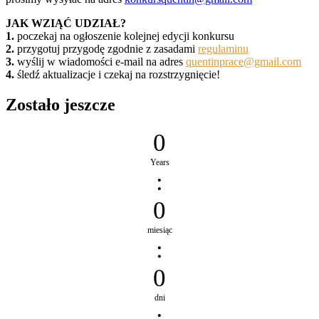
JAK WZIĄĆ UDZIAŁ?
1.
poczekaj na ogłoszenie kolejnej edycji konkursu
2.
przygotuj przygodę zgodnie z zasadami
regulaminu
3.
wyślij w wiadomości e-mail na adres
quentinprace@gmail.com
4.
śledź aktualizacje i czekaj na rozstrzygnięcie!
Zostało jeszcze
0
Years
:
0
miesiąc
:
0
dni
: