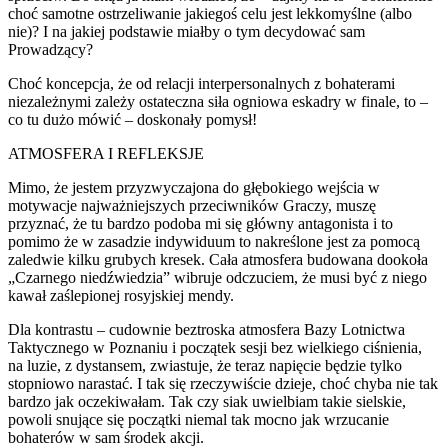
choć samotne ostrzeliwanie jakiegoś celu jest lekkomyślne (albo
nie)? I na jakiej podstawie miałby o tym decydować sam
Prowadzący?
Choć koncepcja, że od relacji interpersonalnych z bohaterami
niezależnymi zależy ostateczna siła ogniowa eskadry w finale, to –
co tu dużo mówić – doskonały pomysł!
ATMOSFERA I REFLEKSJE
Mimo, że jestem przyzwyczajona do głębokiego wejścia w
motywacje najważniejszych przeciwników Graczy, muszę
przyznać, że tu bardzo podoba mi się główny antagonista i to
pomimo że w zasadzie indywiduum to nakreślone jest za pomocą
zaledwie kilku grubych kresek. Cała atmosfera budowana dookoła
„Czarnego niedźwiedzia” wibruje odczuciem, że musi być z niego
kawał zaślepionej rosyjskiej mendy.
Dla kontrastu – cudownie beztroska atmosfera Bazy Lotnictwa
Taktycznego w Poznaniu i początek sesji bez wielkiego ciśnienia,
na luzie, z dystansem, zwiastuje, że teraz napięcie będzie tylko
stopniowo narastać. I tak się rzeczywiście dzieje, choć chyba nie tak
bardzo jak oczekiwałam. Tak czy siak uwielbiam takie sielskie,
powoli snujące się początki niemal tak mocno jak wrzucanie
bohaterów w sam środek akcji.