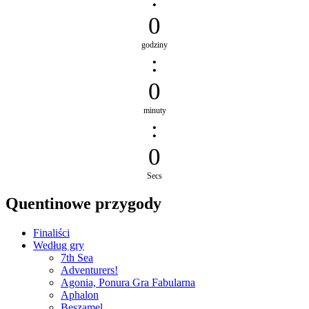
0
godziny
:
0
minuty
:
0
Secs
Quentinowe przygody
Finaliści
Według gry
7th Sea
Adventurers!
Agonia, Ponura Gra Fabularna
Aphalon
Beszamel