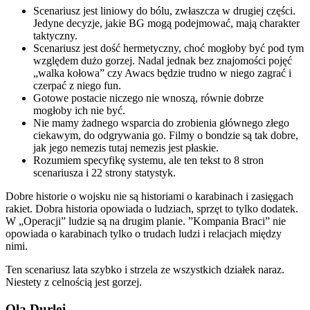
Scenariusz jest liniowy do bólu, zwłaszcza w drugiej części.
Jedyne decyzje, jakie BG mogą podejmować, mają charakter
taktyczny.
Scenariusz jest dość hermetyczny, choć mogłoby być pod tym
względem dużo gorzej. Nadal jednak bez znajomości pojęć
„walka kołowa” czy Awacs będzie trudno w niego zagrać i
czerpać z niego fun.
Gotowe postacie niczego nie wnoszą, równie dobrze
mogłoby ich nie być.
Nie mamy żadnego wsparcia do zrobienia głównego złego
ciekawym, do odgrywania go. Filmy o bondzie są tak dobre,
jak jego nemezis tutaj nemezis jest płaskie.
Rozumiem specyfikę systemu, ale ten tekst to 8 stron
scenariusza i 22 strony statystyk.
Dobre historie o wojsku nie są historiami o karabinach i zasięgach
rakiet. Dobra historia opowiada o ludziach, sprzęt to tylko dodatek.
W „Operacji” ludzie są na drugim planie. ”Kompania Braci” nie
opowiada o karabinach tylko o trudach ludzi i relacjach między
nimi.
Ten scenariusz lata szybko i strzela ze wszystkich działek naraz.
Niestety z celnością jest gorzej.
Ola Durlej