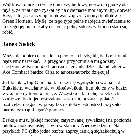
Wojskowa otoczka trochę tłumaczy brak wyborów dla graczy ale
myślę, że finał dużo zyskał by na dylemacie morlanym (np. dorwać
Rosyjskiego asa czy np. uratować zaprzyjaźnionych pilotów z
Green Hornets). Myślę, że tego typu pełne napięcia zwieńczenie to
to czego jej brakuje aby osiągnąć pełny sukces w tym co stara się
robić.
Janek Sielicki
Może nie odbiera tchu, ale na pewno na liczbę big balls of fire nie
będziemy narzekać. Ta przygoda przypomniała mi godziny
spędzone w Falcon 4.0 i radosne strzelanie dziesiątkami rakiet w
Ace Combat i bardzo Ci za to autorze/autorko dziękuję!
Jest to taki „Top Gun” light. Toczy się wymyślona wojna nad
Bałtykiem, wcielamy się w pilotów/pilotki, kumplujemy w bazie,
wykonujemy trening i misje. Wszystko tak trochę po łebkach i
skrótowo, bo to jednostrzałowa sesja. Ot, pozwala polatać,
postrzelać i zagrać w piłkę. Jak na dobry jednostrzał przystało,
mamy też mapki i garść pomocy.
Brakuje mu tu jakiejś mocniej zarysowanej rywalizacji na poziomie
pilotów oraz osobistej stawki w starciu z Niedźwiedziem. Na
przykład: PG (albo jedna osoba) zaprzyjaźniają się/zakochują w