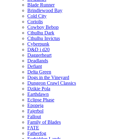
Blade Runner
Brindlewood Bay
Cold City
Coriolis
Cowboy Bebop
Cthulhu Dark
Cthulhu Invictus
Cyberpunk
D&D i d20
Daggerheart
Deadlands
Defiant
Delta Green
Dogs in the Vineyard
Dungeon Crawl Classics
Dzikie Pola
Earthdawn
Eclipse Phase
Epopeja
Fajerbol
Fallout
Family of Blades
FATE
Fatherfog
Forbidden Lands