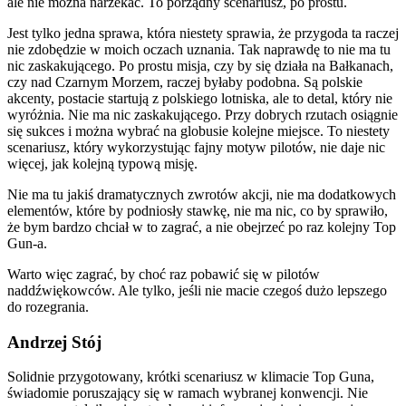
ale nie można narzekać. To porządny scenariusz, po prostu.
Jest tylko jedna sprawa, która niestety sprawia, że przygoda ta raczej
nie zdobędzie w moich oczach uznania. Tak naprawdę to nie ma tu
nic zaskakującego. Po prostu misja, czy by się działa na Bałkanach,
czy nad Czarnym Morzem, raczej byłaby podobna. Są polskie
akcenty, postacie startują z polskiego lotniska, ale to detal, który nie
wyróżnia. Nie ma nic zaskakującego. Przy dobrych rzutach osiągnie
się sukces i można wybrać na globusie kolejne miejsce. To niestety
scenariusz, który wykorzystując fajny motyw pilotów, nie daje nic
więcej, jak kolejną typową misję.
Nie ma tu jakiś dramatycznych zwrotów akcji, nie ma dodatkowych
elementów, które by podniosły stawkę, nie ma nic, co by sprawiło,
że bym bardzo chciał w to zagrać, a nie obejrzeć po raz kolejny Top
Gun-a.
Warto więc zagrać, by choć raz pobawić się w pilotów
naddźwiękowców. Ale tylko, jeśli nie macie czegoś dużo lepszego
do rozegrania.
Andrzej Stój
Solidnie przygotowany, krótki scenariusz w klimacie Top Guna,
świadomie poruszający się w ramach wybranej konwencji. Nie