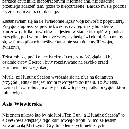
zarzuca czytelnika niepotrzebnymi informacjami, nie sugeruje
przebiegu zdarzeń tam, gdzie to niepotrzebne. Bardzo mi się podoba
to, że dostarcza to, co obiecuje.
Zastanawiam się na ile świadomie łączy wojskowość z popkulturą.
Przygoda upraszcza pewne kwestie, czyniąc misję bohaterów
kluczową z kilku powodów. Ja jestem w stanie to kupić w granicach
rozsądku, pod warunkiem, że wszyscy będą świadomi, że bawimy
się w film o pilotach myśliwców, a nie symulujemy III wojnę
światową.
Tekst robi się pod koniec bardzo chaotyczny. Wygląda jakby
ostatnie etapy Operacji były rozpisywane na szybko przed
terminem, bez weryfikacji.
Myślę, że Hunting Season wyróżnia się na plus na tle innych
przygód, jednak nie jest moim faworytem do finału. To świetna,
rzemieślnicza robota, mamy jednak w tej edycji kilka przygód, które
robią więcej.
Asia Wiewiórska
Nie znam nikogo kto by nie lubi „Top Gun” a „Hunting Season” to
eRPeGowa adaptacja tego kulturowego tropu. Mimo że jestem
zatwardziałą Mistrzynią Gry, to jeden z tych nielicznych