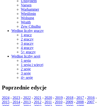
Unisystem
Vaesen
Warhammer
Wiedźmin
Wolsung
Wraith
Zew Cthulhu
Według liczby graczy
1 gracz
2 graczy
3 graczy
4 graczy
5+ graczy
Według liczby sesji
1 sesja
1 sesja i więcej
2 sesje
3 sesje
4+ sesje
Poprzednie edycje
2024
-
2023
-
2022
-
2021
-
2020
-
2019
-
2018
-
2017
-
2016
-
2015
-
2014
-
2013
-
2012
-
2011
-
2010
-
2009
-
2008
-
2007
-