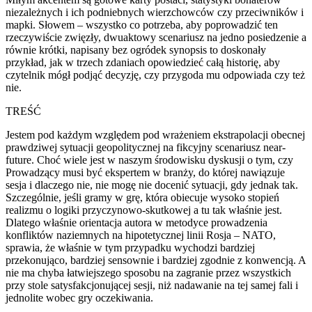
niezależnych i ich podniebnych wierzchowców czy przeciwników i
mapki. Słowem – wszystko co potrzeba, aby poprowadzić ten
rzeczywiście zwięzły, dwuaktowy scenariusz na jedno posiedzenie a
równie krótki, napisany bez ogródek synopsis to doskonały
przykład, jak w trzech zdaniach opowiedzieć całą historię, aby
czytelnik mógł podjąć decyzję, czy przygoda mu odpowiada czy też
nie.
TREŚĆ
Jestem pod każdym względem pod wrażeniem ekstrapolacji obecnej
prawdziwej sytuacji geopolitycznej na fikcyjny scenariusz near-
future. Choć wiele jest w naszym środowisku dyskusji o tym, czy
Prowadzący musi być ekspertem w branży, do której nawiązuje
sesja i dlaczego nie, nie mogę nie docenić sytuacji, gdy jednak tak.
Szczególnie, jeśli gramy w grę, która obiecuje wysoko stopień
realizmu o logiki przyczynowo-skutkowej a tu tak właśnie jest.
Dlatego właśnie orientacja autora w metodyce prowadzenia
konfliktów naziemnych na hipotetycznej linii Rosja – NATO,
sprawia, że właśnie w tym przypadku wychodzi bardziej
przekonująco, bardziej sensownie i bardziej zgodnie z konwencją. A
nie ma chyba łatwiejszego sposobu na zagranie przez wszystkich
przy stole satysfakcjonującej sesji, niż nadawanie na tej samej fali i
jednolite wobec gry oczekiwania.