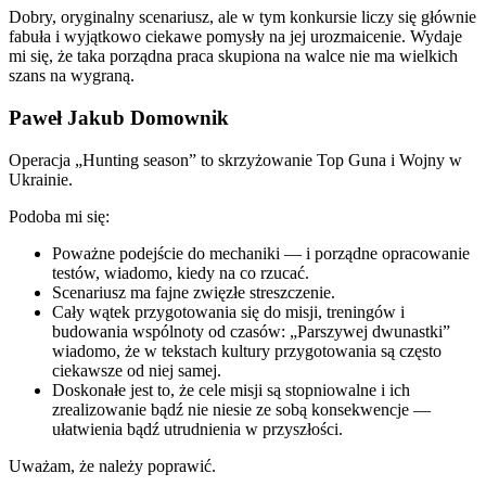
Dobry, oryginalny scenariusz, ale w tym konkursie liczy się głównie
fabuła i wyjątkowo ciekawe pomysły na jej urozmaicenie. Wydaje
mi się, że taka porządna praca skupiona na walce nie ma wielkich
szans na wygraną.
Paweł Jakub Domownik
Operacja „Hunting season” to skrzyżowanie Top Guna i Wojny w
Ukrainie.
Podoba mi się:
Poważne podejście do mechaniki — i porządne opracowanie
testów, wiadomo, kiedy na co rzucać.
Scenariusz ma fajne zwięzłe streszczenie.
Cały wątek przygotowania się do misji, treningów i
budowania wspólnoty od czasów: „Parszywej dwunastki”
wiadomo, że w tekstach kultury przygotowania są często
ciekawsze od niej samej.
Doskonałe jest to, że cele misji są stopniowalne i ich
zrealizowanie bądź nie niesie ze sobą konsekwencje —
ułatwienia bądź utrudnienia w przyszłości.
Uważam, że należy poprawić.