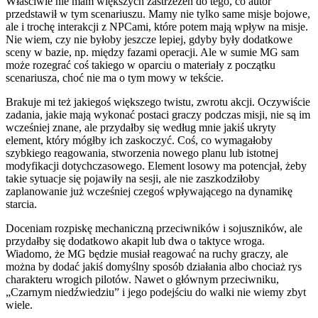
Właściwie nie mam większych zastrzeżeń do tego, co autor
przedstawił w tym scenariuszu. Mamy nie tylko same misje bojowe,
ale i trochę interakcji z NPCami, które potem mają wpływ na misje.
Nie wiem, czy nie byłoby jeszcze lepiej, gdyby były dodatkowe
sceny w bazie, np. między fazami operacji. Ale w sumie MG sam
może rozegrać coś takiego w oparciu o materiały z początku
scenariusza, choć nie ma o tym mowy w tekście.
Brakuje mi też jakiegoś większego twistu, zwrotu akcji. Oczywiście
zadania, jakie mają wykonać postaci graczy podczas misji, nie są im
wcześniej znane, ale przydałby się według mnie jakiś ukryty
element, który mógłby ich zaskoczyć. Coś, co wymagałoby
szybkiego reagowania, stworzenia nowego planu lub istotnej
modyfikacji dotychczasowego. Element losowy ma potencjał, żeby
takie sytuacje się pojawiły na sesji, ale nie zaszkodziłoby
zaplanowanie już wcześniej czegoś wpływającego na dynamikę
starcia.
Doceniam rozpiskę mechaniczną przeciwników i sojuszników, ale
przydałby się dodatkowo akapit lub dwa o taktyce wroga.
Wiadomo, że MG będzie musiał reagować na ruchy graczy, ale
można by dodać jakiś domyślny sposób działania albo chociaż rys
charakteru wrogich pilotów. Nawet o głównym przeciwniku,
„Czarnym niedźwiedziu” i jego podejściu do walki nie wiemy zbyt
wiele.