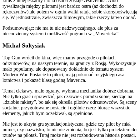
kimś z innej eskadry i to ta osoba zostaje zestrzelona. Albo
rywalizacja między pilotami jest bardzo ostra (aż dochodzi do
rękoczynów),ale potem w ogniu walki ratują sobie skórę/poświęcają
się. W jednostrzale, zwłaszcza filmowym, takie rzeczy łatwo dodać.
Podsumowując: nie ma tu nic nadzwyczajnego, ale plus za
niecodzienny system i możliwość pogrania w „Mavericka”.
Michał Sołtysiak
Top Gun wrócił do kina, więc mamy przygodę o pilotach
odrzutowców, na naszym terenie, na granicy z Rosją. Wykorzystuje
mało popularny, ale dopasowany dokładnie do tematu system
Modern War. Postacie to piloci, mają pokonać rosyjskiego asa
lotnictwa i pokazać klasę godną Maverica.
Temat ciekawy, mało ograny, wybrana mechanika dobrze dobrana.
Nic tylko grać i sprawdzić, jak człowiek poradzi sobie, siedząc na
„dziobie rakiety”, bo tak się określa pilotów odrzutowców. Są sceny
socjalne, przygotowane postacie i ogólnie rzecz biorąc wszystkie
elementy, jakich bym oczekiwał, są spełnione.
Nie jest to ukryta gra symulacjonistyczna, gdzie czy pilot by miał
numer, czy nazwisko, to nic nie zmienia, bo jest tylko pretekstem do
rzutów na pilotaż. Tutaj może nie jest rozbudowana historia postaci,