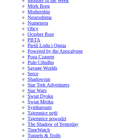
Monster of the Week
Mörk Borg
Mothership
Neuroshima
Numenera
Obcy
October Rust
PBTA
Pieśń Lodu i Ognia
Powered by the Apocalypse
Poza Czasem
Pulp Cthulhu
Savage Worlds
Serce
Shadowrun
Star Trek Adventures
Star Wars
Świat Dysku
Świat Mroku
Symbaroum
Tajemnice pętli
Tajemnice powodzi
The Shadow of Yesterday
TimeWatch
Tunnels & Trolls