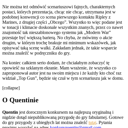
Nie można też odmówić scenariuszowi fajnych, charakternych
postaci, których prezentacja, chcąc nie chcąc, utrzymana jest w
podobnej konwencji co scena pierwszego kontaktu Ripley z
Marines, z drugiej części „Obcego”. Wszystko to więc podane jest
w tonacji i klimacie doskonale wszystkim znanych, przez co nawet
znajomość tak nieszablonowego systemu jak „Modern War”
przestaje być większą barierą. No chyba, że mówimy o akcie
drugim, w którym trochę brakuje mi minimum wskazówek, jak
opisywać taką scenę walki. Zakładam jednak, że takie wsparcie
można znaleźć w podręczniku do gry.
Na koniec całkiem serio dodam, że chciałabym zobaczyć tę
opowieść na szklanym ekranie. Mam wrażenie, że wszystko co
zaproponował autor jest na swoim miejscu i że każdy kto choć raz
widział „Top Gun”, będzie się czuł w tym scenariuszu jak w domu.
[collapse]
O Quentinie
Quentin
jest dorocznym konkursem na najlepszą oryginalną i
nigdzie dotąd niepublikowaną przygodę do gry fabularnej. Gotowe
do gry przygody z ubiegłych lat można znaleźć
tutaj
. Pytania
prosimy wysyłać na adres
konkursquentin@gmail.com