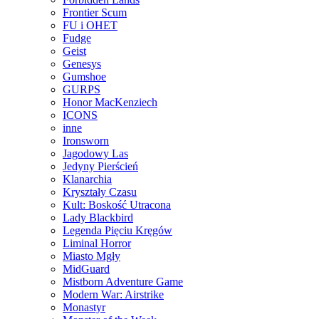
Frontier Scum
FU i OHET
Fudge
Geist
Genesys
Gumshoe
GURPS
Honor MacKenziech
ICONS
inne
Ironsworn
Jagodowy Las
Jedyny Pierścień
Klanarchia
Kryształy Czasu
Kult: Boskość Utracona
Lady Blackbird
Legenda Pięciu Kręgów
Liminal Horror
Miasto Mgły
MidGuard
Mistborn Adventure Game
Modern War: Airstrike
Monastyr