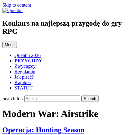
Skip to content
Konkurs na najlepszą przygodę do gry
RPG
Menu
Quentin 2026
PRZYGODY
Zwycięzcy
Regulamin
Jak pisać?
Kapituła
STATUT
Search for:
Modern War: Airstrike
Operacja: Hunting Season