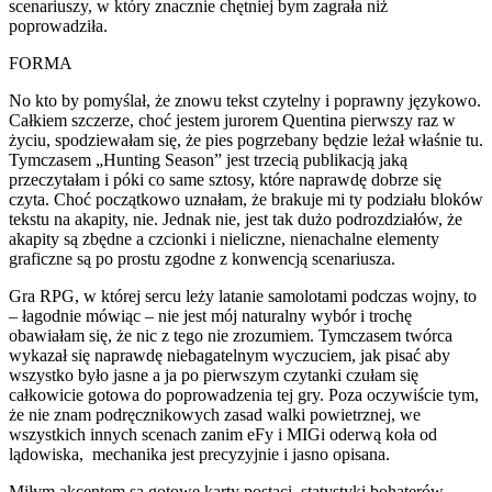
scenariuszy, w który znacznie chętniej bym zagrała niż
poprowadziła.
FORMA
No kto by pomyślał, że znowu tekst czytelny i poprawny językowo.
Całkiem szczerze, choć jestem jurorem Quentina pierwszy raz w
życiu, spodziewałam się, że pies pogrzebany będzie leżał właśnie tu.
Tymczasem „Hunting Season” jest trzecią publikacją jaką
przeczytałam i póki co same sztosy, które naprawdę dobrze się
czyta. Choć początkowo uznałam, że brakuje mi ty podziału bloków
tekstu na akapity, nie. Jednak nie, jest tak dużo podrozdziałów, że
akapity są zbędne a czcionki i nieliczne, nienachalne elementy
graficzne są po prostu zgodne z konwencją scenariusza.
Gra RPG, w której sercu leży latanie samolotami podczas wojny, to
– łagodnie mówiąc – nie jest mój naturalny wybór i trochę
obawiałam się, że nic z tego nie zrozumiem. Tymczasem twórca
wykazał się naprawdę niebagatelnym wyczuciem, jak pisać aby
wszystko było jasne a ja po pierwszym czytanki czułam się
całkowicie gotowa do poprowadzenia tej gry. Poza oczywiście tym,
że nie znam podręcznikowych zasad walki powietrznej, we
wszystkich innych scenach zanim eFy i MIGi oderwą koła od
lądowiska, mechanika jest precyzyjnie i jasno opisana.
Miłym akcentem są gotowe karty postaci, statystyki bohaterów