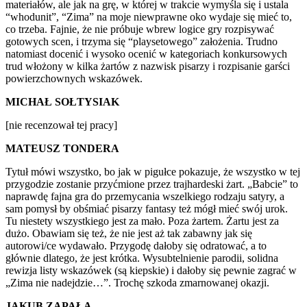
materiałów, ale jak na grę, w której w trakcie wymyśla się i ustala
“whodunit”, “Zima” na moje niewprawne oko wydaje się mieć to,
co trzeba. Fajnie, że nie próbuje wbrew logice gry rozpisywać
gotowych scen, i trzyma się “playsetowego” założenia. Trudno
natomiast docenić i wysoko ocenić w kategoriach konkursowych
trud włożony w kilka żartów z nazwisk pisarzy i rozpisanie garści
powierzchownych wskazówek.
MICHAŁ SOŁTYSIAK
[nie recenzował tej pracy]
MATEUSZ TONDERA
Tytuł mówi wszystko, bo jak w pigułce pokazuje, że wszystko w tej
przygodzie zostanie przyćmione przez trajhardeski żart. „Babcie” to
naprawdę fajna gra do przemycania wszelkiego rodzaju satyry, a
sam pomysł by obśmiać pisarzy fantasy też mógł mieć swój urok.
Tu niestety wszystkiego jest za mało. Poza żartem. Żartu jest za
dużo. Obawiam się też, że nie jest aż tak zabawny jak się
autorowi/ce wydawało. Przygodę dałoby się odratować, a to
głównie dlatego, że jest krótka. Wysubtelnienie parodii, solidna
rewizja listy wskazówek (są kiepskie) i dałoby się pewnie zagrać w
„Zima nie nadejdzie…”. Trochę szkoda zmarnowanej okazji.
JAKUB ZAPAŁA