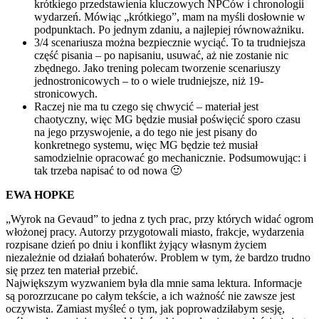
krótkiego przedstawienia kluczowych NPCów i chronologii
wydarzeń. Mówiąc „krótkiego”, mam na myśli dosłownie w
podpunktach. Po jednym zdaniu, a najlepiej równoważniku.
3/4 scenariusza można bezpiecznie wyciąć. To ta trudniejsza
część pisania – po napisaniu, usuwać, aż nie zostanie nic
zbędnego. Jako trening polecam tworzenie scenariuszy
jednostronicowych – to o wiele trudniejsze, niż 19-
stronicowych.
Raczej nie ma tu czego się chwycić – materiał jest
chaotyczny, więc MG będzie musiał poświęcić sporo czasu
na jego przyswojenie, a do tego nie jest pisany do
konkretnego systemu, więc MG będzie też musiał
samodzielnie opracować go mechanicznie. Podsumowując: i
tak trzeba napisać to od nowa 🙂
EWA HOPKE
„Wyrok na Gevaud” to jedna z tych prac, przy których widać ogrom
włożonej pracy. Autorzy przygotowali miasto, frakcje, wydarzenia
rozpisane dzień po dniu i konflikt żyjący własnym życiem
niezależnie od działań bohaterów. Problem w tym, że bardzo trudno
się przez ten materiał przebić.
Największym wyzwaniem była dla mnie sama lektura. Informacje
są porozrzucane po całym tekście, a ich ważność nie zawsze jest
oczywista. Zamiast myśleć o tym, jak poprowadziłabym sesję,