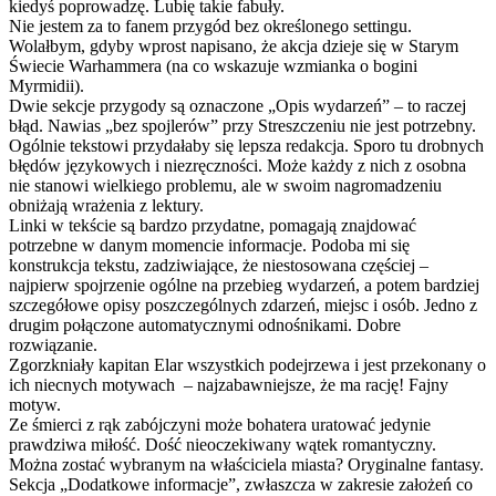
kiedyś poprowadzę. Lubię takie fabuły.
Nie jestem za to fanem przygód bez określonego settingu.
Wolałbym, gdyby wprost napisano, że akcja dzieje się w Starym
Świecie Warhammera (na co wskazuje wzmianka o bogini
Myrmidii).
Dwie sekcje przygody są oznaczone „Opis wydarzeń” – to raczej
błąd. Nawias „bez spojlerów” przy Streszczeniu nie jest potrzebny.
Ogólnie tekstowi przydałaby się lepsza redakcja. Sporo tu drobnych
błędów językowych i niezręczności. Może każdy z nich z osobna
nie stanowi wielkiego problemu, ale w swoim nagromadzeniu
obniżają wrażenia z lektury.
Linki w tekście są bardzo przydatne, pomagają znajdować
potrzebne w danym momencie informacje. Podoba mi się
konstrukcja tekstu, zadziwiające, że niestosowana częściej –
najpierw spojrzenie ogólne na przebieg wydarzeń, a potem bardziej
szczegółowe opisy poszczególnych zdarzeń, miejsc i osób. Jedno z
drugim połączone automatycznymi odnośnikami. Dobre
rozwiązanie.
Zgorzkniały kapitan Elar wszystkich podejrzewa i jest przekonany o
ich niecnych motywach – najzabawniejsze, że ma rację! Fajny
motyw.
Ze śmierci z rąk zabójczyni może bohatera uratować jedynie
prawdziwa miłość. Dość nieoczekiwany wątek romantyczny.
Można zostać wybranym na właściciela miasta? Oryginalne fantasy.
Sekcja „Dodatkowe informacje”, zwłaszcza w zakresie założeń co