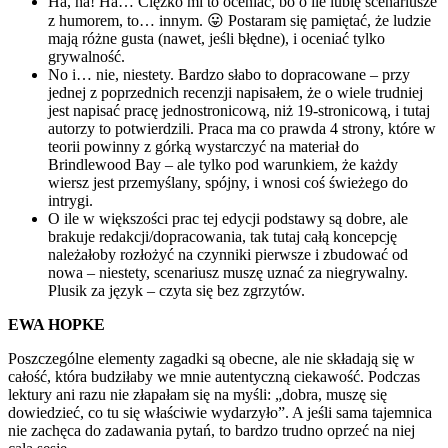
Ha, ha! Ha… Ciężko mi to oceniać, bo o ile lubię scenariusze
z humorem, to… innym. 😛 Postaram się pamiętać, że ludzie
mają różne gusta (nawet, jeśli błędne), i oceniać tylko
grywalność.
No i… nie, niestety. Bardzo słabo to dopracowane – przy
jednej z poprzednich recenzji napisałem, że o wiele trudniej
jest napisać pracę jednostronicową, niż 19-stronicową, i tutaj
autorzy to potwierdzili. Praca ma co prawda 4 strony, które w
teorii powinny z górką wystarczyć na materiał do
Brindlewood Bay – ale tylko pod warunkiem, że każdy
wiersz jest przemyślany, spójny, i wnosi coś świeżego do
intrygi.
O ile w większości prac tej edycji podstawy są dobre, ale
brakuje redakcji/dopracowania, tak tutaj całą koncepcję
należałoby rozłożyć na czynniki pierwsze i zbudować od
nowa – niestety, scenariusz muszę uznać za niegrywalny.
Plusik za język – czyta się bez zgrzytów.
EWA HOPKE
Poszczególne elementy zagadki są obecne, ale nie składają się w
całość, która budziłaby we mnie autentyczną ciekawość. Podczas
lektury ani razu nie złapałam się na myśli: „dobra, muszę się
dowiedzieć, co tu się właściwie wydarzyło”. A jeśli sama tajemnica
nie zachęca do zadawania pytań, to bardzo trudno oprzeć na niej