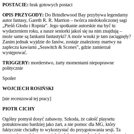
POSTACIE:
brak gotowych postaci
OPIS PRZYGODY:
Do Brindlewood Bay przybywa legendarny
autor fantasy, Gareth R. R. Marrion – twórca niedokończonej sagi
„Pieśń Głodu i Ropnia”. Jego spotkanie autorskie ma być tu
wydarzeniem roku, a nasze seniorki jakoś się na nim znajdują –
może same są fankami fantastyki? A może wnuki je tam zaciągnęły?
Zanim jednak wyjdzie do fanów, zostaje znaleziony martwy na
zapleczu kawiarni „Seawitch & Scones”, gdzie zamierzał
występować.
TRIGGERY:
morderstwo, żarty momentami niepoprawne
politycznie
Spoiler
WOJCIECH ROSIŃSKI
[nie recenzował tej pracy]
PIOTR CICHY
Ogólny pomysł dosyć zabawny. Szkoda, że całość playsetu
potraktowano bardziej jako żart, a nie pomoc dla MG, który
faktycznie chciałby to wykorzystać do przygotowania sesji. Ta