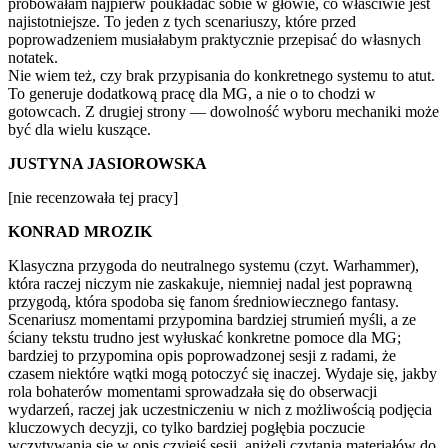
próbowałam najpierw poukładać sobie w głowie, co właściwie jest
najistotniejsze. To jeden z tych scenariuszy, które przed
poprowadzeniem musiałabym praktycznie przepisać do własnych
notatek.
Nie wiem też, czy brak przypisania do konkretnego systemu to atut.
To generuje dodatkową pracę dla MG, a nie o to chodzi w
gotowcach. Z drugiej strony — dowolność wyboru mechaniki może
być dla wielu kuszące.
JUSTYNA JASIOROWSKA
[nie recenzowała tej pracy]
KONRAD MROZIK
Klasyczna przygoda do neutralnego systemu (czyt. Warhammer),
która raczej niczym nie zaskakuje, niemniej nadal jest poprawną
przygodą, która spodoba się fanom średniowiecznego fantasy.
Scenariusz momentami przypomina bardziej strumień myśli, a ze
ściany tekstu trudno jest wyłuskać konkretne pomoce dla MG;
bardziej to przypomina opis poprowadzonej sesji z radami, że
czasem niektóre wątki mogą potoczyć się inaczej. Wydaje się, jakby
rola bohaterów momentami sprowadzała się do obserwacji
wydarzeń, raczej jak uczestniczeniu w nich z możliwością podjęcia
kluczowych decyzji, co tylko bardziej pogłębia poczucie
wczytywania się w opis czyjejś sesji, aniżeli czytania materiałów do