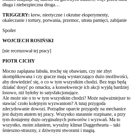
długa i niebezpieczna droga…
TRIGGERY:
krew, nieetyczne i okrutne eksperymenty,
okaleczanie i tortury, porwania, przemoc, utrata pamięci, zabijanie
Spoiler
WOJCIECH ROSIŃSKI
[nie recenzował tej pracy]
PIOTR CICHY
Mocno zaplątana fabuła, trochę się obawiam, czy nie zbyt
skomplikowana i czy gracze mają wystarczająco dużo możliwości,
aby dowiedzieć się, o co w tym wszystkim chodzi. Bez tego będą
działać dosyć po omacku, a konsekwencje ich akcji wyjdą bardziej
losowo, niż byłoby to satysfakcjonujące.
Ale może nie o to w tym wszystkim chodzi? Może najważniejsze to
stawiać czoło kolejnym wyzwaniom? A tutaj przygoda
zdecydowanie dowozi. Porządne oparcie przygody na mechanice
jest dużym atutem tej pracy. Wszystko starannie rozpisane, a przy
tym dostajemy dużo oryginalnych potworów i wyzwań. Ma to
wszystko, moim zdaniem, wyraźny klimat Daggerhearta – taki
śmieszno-straszny, z dziwnymi stworami i magią.