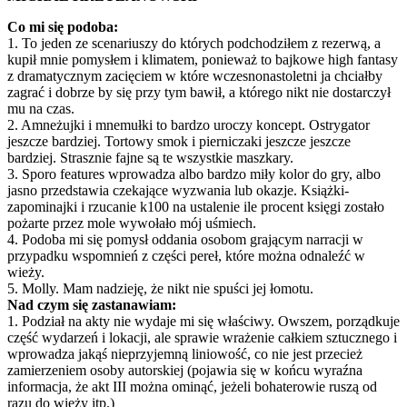
Co mi się podoba:
1. To jeden ze scenariuszy do których podchodziłem z rezerwą, a
kupił mnie pomysłem i klimatem, ponieważ to bajkowe high fantasy
z dramatycznym zacięciem w które wczesnonastoletni ja chciałby
zagrać i dobrze by się przy tym bawił, a którego nikt nie dostarczył
mu na czas.
2. Amneżujki i mnemułki to bardzo uroczy koncept. Ostrygator
jeszcze bardziej. Tortowy smok i pierniczaki jeszcze jeszcze
bardziej. Strasznie fajne są te wszystkie maszkary.
3. Sporo features wprowadza albo bardzo miły kolor do gry, albo
jasno przedstawia czekające wyzwania lub okazje. Książki-
zapominajki i rzucanie k100 na ustalenie ile procent księgi zostało
pożarte przez mole wywołało mój uśmiech.
4. Podoba mi się pomysł oddania osobom grającym narracji w
przypadku wspomnień z części pereł, które można odnaleźć w
wieży.
5. Molly. Mam nadzieję, że nikt nie spuści jej łomotu.
Nad czym się zastanawiam:
1. Podział na akty nie wydaje mi się właściwy. Owszem, porządkuje
część wydarzeń i lokacji, ale sprawie wrażenie całkiem sztucznego i
wprowadza jakąś nieprzyjemną liniowość, co nie jest przecież
zamierzeniem osoby autorskiej (pojawia się w końcu wyraźna
informacja, że akt III można ominąć, jeżeli bohaterowie ruszą od
razu do wieży itp.)