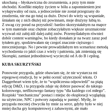
ukochaną – błyskawiczna do zrozumienia, a przy tym mnie
obchodzi. Konflikt między życiem w bólu a zapomnieniem jest
wyłapywalny od razu, a jednocześnie nie został przegrzany do
znudzenia, nie ma go tutaj za dużo. Drzwi do wieży są wspaniałe,
śmiałam się z nich dłużej niż powinnam, moje drużyny lubią to.
Z uwag czy porad na przyszłość: bardzo skorzystałabym na mapce
w tym materiale oraz chętnie zobaczyłabym większe urozmaicenie
wyzwań niż zabij-idź dalej-zabij znów. Przemyślałabym również
dobór content warningów, bo kiedy dostałam je na twarz zaraz pod
tytułem gry, spodziewałam się czegoś znacznie cięższego i
mroczniejszego. No i pewnie prowadziłabym ten scenariusz metodą
wychodzenia co jakiś czas z wieży i patrzenia, jak zmieniają się
Skorupki, zamiast jednodniowej wycieczki od A do B i epilog.
KUBA SKURZYŃSKI
Ponownie przygoda, gdzie obawiam się, że nie wystarcza mi
erpegowej erudycji, by w pełni ocenić użyteczność tekstu. O
Daggerheart wiem tyle, że to “współczesna odpowiedź” na piątą
edycję D&D, i ta przygoda zdaje się dobrze pasować do takiego
kolorowego, netflixowego fantasy typu “dla każdego coś miłego”.
Rozpiski “mechaniczna” postaci i miejsc do eksploracji wyglądają
na użyteczne, NPC i potwory zapadają w pamięć. Myślę, że
przygoda mocniej chwyciła by mnie za serce, gdyby było w niej
mniej ducha gry komputerowej z zabawnymi, ale mało