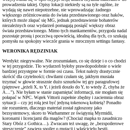
prowadzenia takiej. Opisy lokacji niekiedy są na tyle ogólne, że
wydają się nawet niepotrzebne, nie wprowadzając żadnego
większego zróżnicowania do świata przedstawionego oraz haków,
których może złapać się MG, jednak przedstawienie bohaterów
niezależnych oraz wydarzeń pomagają posiąść większy obraz
świata przedstawionego. Mimo tych mankamentów, przygoda nadal
pozostaje prostą i poczciwą opowieścią, idealną dla tych, co szukają
pomysłu na spokojny wieczór grania w mrocznym settingu fantasy.
WERONIKA RĘDZINIAK
Werdykt: niegrywalne. Nie zrozumiałam, co się dzieje i o co chodzi
w tej przygodzie. Tło wydarzeń byłoby prawdopodobnie o wiele
bardziej przystępne w formie osi czasu. Tekst należy drastycznie
skrócić dla czytelności; chwilami czułam się, jakbym musiała
trzymać w głowie strasznie dużo sznurków tej gry paragrafowej
(piętrowe „jeżeli X, to Y, i jeżeli doszło do Y, to wtedy Z, chyba że
A…”). Nie byłam w stanie zapamiętać informacji, nie mogłam się
połapać w NPC. Wątek Vittorii zupełnie zbędny i zaciemnia obraz
sytuacji – czy jej rolą jest być jedyną tokenową kobietą? Ponadto
nie rozumiem, dlaczego materiał został zgłoszony jako
bezsystemowy, skoro to Warhammer ze świątynią Myrmidii,
koronami i licencjami dla magów? (Chociaż mapka to zasadniczo
Stary Obóz z Gothica…). Zwracam też uwagę, że „bezspoilerowe
streszczenie” zawiera spoiler o mutacji i właścicielu bestii.