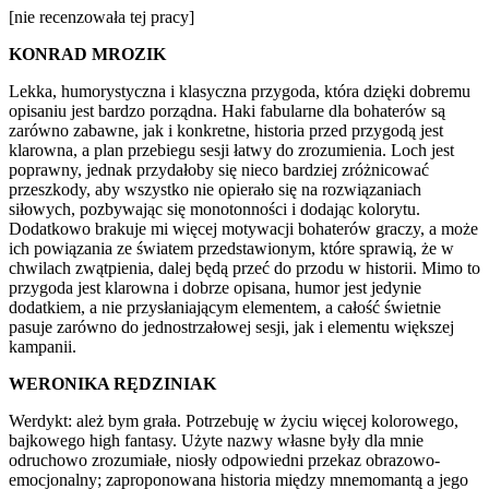
[nie recenzowała tej pracy]
KONRAD MROZIK
Lekka, humorystyczna i klasyczna przygoda, która dzięki dobremu
opisaniu jest bardzo porządna. Haki fabularne dla bohaterów są
zarówno zabawne, jak i konkretne, historia przed przygodą jest
klarowna, a plan przebiegu sesji łatwy do zrozumienia. Loch jest
poprawny, jednak przydałoby się nieco bardziej zróżnicować
przeszkody, aby wszystko nie opierało się na rozwiązaniach
siłowych, pozbywając się monotonności i dodając kolorytu.
Dodatkowo brakuje mi więcej motywacji bohaterów graczy, a może
ich powiązania ze światem przedstawionym, które sprawią, że w
chwilach zwątpienia, dalej będą przeć do przodu w historii. Mimo to
przygoda jest klarowna i dobrze opisana, humor jest jedynie
dodatkiem, a nie przysłaniającym elementem, a całość świetnie
pasuje zarówno do jednostrzałowej sesji, jak i elementu większej
kampanii.
WERONIKA RĘDZINIAK
Werdykt: ależ bym grała. Potrzebuję w życiu więcej kolorowego,
bajkowego high fantasy. Użyte nazwy własne były dla mnie
odruchowo zrozumiałe, niosły odpowiedni przekaz obrazowo-
emocjonalny; zaproponowana historia między mnemomantą a jego