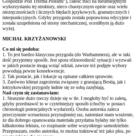
Gospodzie Pod Trzema Piórami”), całość traci na nieumiejętnym
wykorzystaniu tej struktury, nieco chaotycznym opisie oraz wielu
niezręcznościach i licznych błędach językowych, gramatycznych i
interpunkcyjnych. Gdyby przygoda została poprawiona edycyjnie i
została uzupełniona od strony mechanicznej, oceniłbym ją dużo
wyżej.
MICHAŁ KRZYŻANOWSKI
Co mi się podoba:
1. To jest bardzo klasyczna przygoda (do Warhammera), ale w taki
dość przyjemny sposób. Jest spora różnorodność sytuacji i wyzwań
w jakich postacie mogą wziąć udział, zawsze też podjęte wybory
powodują pewne konsekwencje.
2. Tak postacie, jak i lokacje są opisane całkiem sprawnie.
3. Zarówno klimat zagrożenia związany z grasującą Bestią, jak i
łotrzykowskiej przygody ładnie się ze sobą zazębiają.
Nad czym się zastanawiam:
1. Strasznie dużo rzeczy dzieje się w tle. I mogłoby być to zaletą,
gdyby przedstawić to w czytelniejszy sposób (choćby w postaci
chronologii potencjalnych wydarzeń). Osoba autorska zaleca
przeczytanie scenariusza przynajmniej raz, natomiast mam wrażenie,
że dla dobrego opanowania materiału przydatna byłaby nie tylko
kilkukrotna lektura, co rozpisanie sobie wszystkiego samodzielnie.
Przepraszam, osobo autorska, to można traktować też jako plus, po