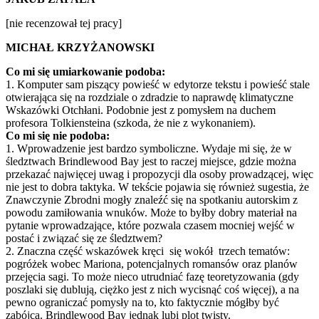
[nie recenzował tej pracy]
MICHAŁ KRZYŻANOWSKI
Co mi się umiarkowanie podoba:
1. Komputer sam piszący powieść w edytorze tekstu i powieść stale
otwierająca się na rozdziale o zdradzie to naprawdę klimatyczne
Wskazówki Otchłani. Podobnie jest z pomysłem na duchem
profesora Tolkiensteina (szkoda, że nie z wykonaniem).
Co mi się nie podoba:
1. Wprowadzenie jest bardzo symboliczne. Wydaje mi się, że w
śledztwach Brindlewood Bay jest to raczej miejsce, gdzie można
przekazać najwięcej uwag i propozycji dla osoby prowadzącej, więc
nie jest to dobra taktyka. W tekście pojawia się również sugestia, że
Znawczynie Zbrodni mogły znaleźć się na spotkaniu autorskim z
powodu zamiłowania wnuków. Może to byłby dobry materiał na
pytanie wprowadzające, które pozwala czasem mocniej wejść w
postać i związać się ze śledztwem?
2. Znaczna część wskazówek kręci się wokół trzech tematów:
pogróżek wobec Mariona, potencjalnych romansów oraz planów
przejęcia sagi. To może nieco utrudniać fazę teoretyzowania (gdy
poszlaki się dublują, ciężko jest z nich wycisnąć coś więcej), a na
pewno ograniczać pomysły na to, kto faktycznie mógłby być
zabójcą. Brindlewood Bay jednak lubi plot twisty.