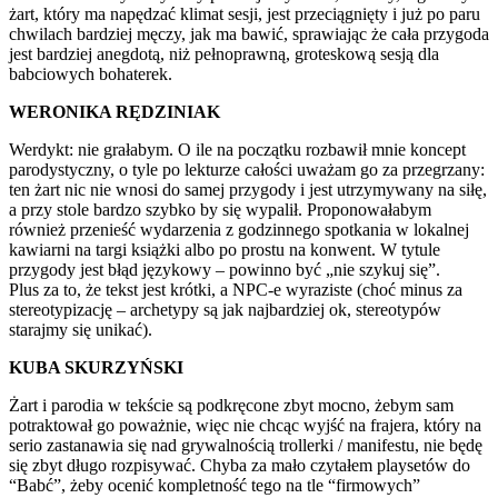
żart, który ma napędzać klimat sesji, jest przeciągnięty i już po paru
chwilach bardziej męczy, jak ma bawić, sprawiając że cała przygoda
jest bardziej anegdotą, niż pełnoprawną, groteskową sesją dla
babciowych bohaterek.
WERONIKA RĘDZINIAK
Werdykt: nie grałabym. O ile na początku rozbawił mnie koncept
parodystyczny, o tyle po lekturze całości uważam go za przegrzany:
ten żart nic nie wnosi do samej przygody i jest utrzymywany na siłę,
a przy stole bardzo szybko by się wypalił. Proponowałabym
również przenieść wydarzenia z godzinnego spotkania w lokalnej
kawiarni na targi książki albo po prostu na konwent. W tytule
przygody jest błąd językowy – powinno być „nie szykuj się”.
Plus za to, że tekst jest krótki, a NPC-e wyraziste (choć minus za
stereotypizację – archetypy są jak najbardziej ok, stereotypów
starajmy się unikać).
KUBA SKURZYŃSKI
Żart i parodia w tekście są podkręcone zbyt mocno, żebym sam
potraktował go poważnie, więc nie chcąc wyjść na frajera, który na
serio zastanawia się nad grywalnością trollerki / manifestu, nie będę
się zbyt długo rozpisywać. Chyba za mało czytałem playsetów do
“Babć”, żeby ocenić kompletność tego na tle “firmowych”