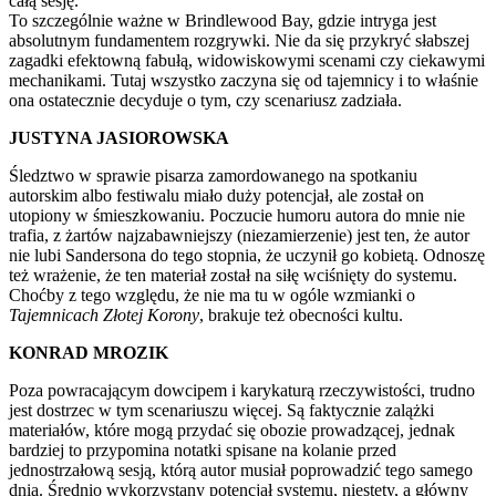
całą sesję.
To szczególnie ważne w Brindlewood Bay, gdzie intryga jest
absolutnym fundamentem rozgrywki. Nie da się przykryć słabszej
zagadki efektowną fabułą, widowiskowymi scenami czy ciekawymi
mechanikami. Tutaj wszystko zaczyna się od tajemnicy i to właśnie
ona ostatecznie decyduje o tym, czy scenariusz zadziała.
JUSTYNA JASIOROWSKA
Śledztwo w sprawie pisarza zamordowanego na spotkaniu
autorskim albo festiwalu miało duży potencjał, ale został on
utopiony w śmieszkowaniu. Poczucie humoru autora do mnie nie
trafia, z żartów najzabawniejszy (niezamierzenie) jest ten, że autor
nie lubi Sandersona do tego stopnia, że uczynił go kobietą. Odnoszę
też wrażenie, że ten materiał został na siłę wciśnięty do systemu.
Choćby z tego względu, że nie ma tu w ogóle wzmianki o
Tajemnicach Złotej Korony
, brakuje też obecności kultu.
KONRAD MROZIK
Poza powracającym dowcipem i karykaturą rzeczywistości, trudno
jest dostrzec w tym scenariuszu więcej. Są faktycznie zalążki
materiałów, które mogą przydać się obozie prowadzącej, jednak
bardziej to przypomina notatki spisane na kolanie przed
jednostrzałową sesją, którą autor musiał poprowadzić tego samego
dnia. Średnio wykorzystany potencjał systemu, niestety, a główny