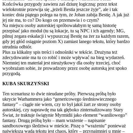
Końcówka przygody zawiera zaś dziurę logiczną: przez tekst
wielokrotnie przewija się „jeżeli Bestia jeszcze żyje”, ale i tak
koniec dnia piątego polega na tym, że Johan zabija Bestię. A jak już
jej nie ma, to co? Do kogo on przemawia i o czym?
Na miejscu osoby autorskiej spróbowałabym tę samą historię
przepisać jako moduł (tu są lokacje, tu są NPC i ich agendy; MG,
pilnuj zegara eskalacji i wypuszczaj Bestię na żer za każdym razem,
gdy jej głód osiągnie poziom X) zamiast lanego tekstu, który bardzo
utrudnia odbiór.
Plus za klikalny spis treści i odnośniki w tekście. Drużyna też
zdecydowanie ma tu co robić i może wpływać na bieg wydarzeń.
Niemniej ten materiał jest nieużytkowy dla osoby trzeciej, choć
wyobrażam sobie, że prowadzony przez osobę autorską jest spoko
przygodą.
KUBA SKURZYŃSKI
Ten scenariusz to dwie nieudane próby. Pierwszą próbą było
ukrycie Warhammera jako “genericowego średniowiecznego
fantasy” – ciągle nie wiem, czy to był jakiś żart ze strony osoby
autorskiej, czy naprawdę ma tak głęboko zinternalizowany Stary
Świat, że traktuje świątynie Myrmidii jako element “waniliowego”
fantasy. Drugą próbą było – mam wrażenie – napisanie
sandboxowego śledztwa w mieście. Piszę o “wrażeniu” ponieważ
największą wadą tekstu jest chaos, który – przynajmniej u mnie –