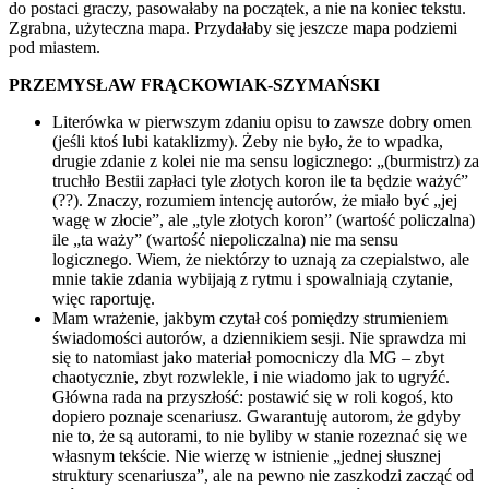
do postaci graczy, pasowałaby na początek, a nie na koniec tekstu.
Zgrabna, użyteczna mapa. Przydałaby się jeszcze mapa podziemi
pod miastem.
PRZEMYSŁAW FRĄCKOWIAK-SZYMAŃSKI
Literówka w pierwszym zdaniu opisu to zawsze dobry omen
(jeśli ktoś lubi kataklizmy). Żeby nie było, że to wpadka,
drugie zdanie z kolei nie ma sensu logicznego: „(burmistrz) za
truchło Bestii zapłaci tyle złotych koron ile ta będzie ważyć”
(??). Znaczy, rozumiem intencję autorów, że miało być „jej
wagę w złocie”, ale „tyle złotych koron” (wartość policzalna)
ile „ta waży” (wartość niepoliczalna) nie ma sensu
logicznego. Wiem, że niektórzy to uznają za czepialstwo, ale
mnie takie zdania wybijają z rytmu i spowalniają czytanie,
więc raportuję.
Mam wrażenie, jakbym czytał coś pomiędzy strumieniem
świadomości autorów, a dziennikiem sesji. Nie sprawdza mi
się to natomiast jako materiał pomocniczy dla MG – zbyt
chaotycznie, zbyt rozwlekle, i nie wiadomo jak to ugryźć.
Główna rada na przyszłość: postawić się w roli kogoś, kto
dopiero poznaje scenariusz. Gwarantuję autorom, że gdyby
nie to, że są autorami, to nie byliby w stanie rozeznać się we
własnym tekście. Nie wierzę w istnienie „jednej słusznej
struktury scenariusza”, ale na pewno nie zaszkodzi zacząć od