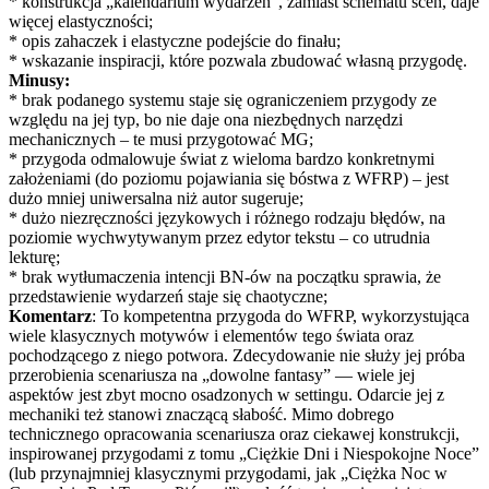
* konstrukcja „kalendarium wydarzeń”, zamiast schematu scen, daje
więcej elastyczności;
* opis zahaczek i elastyczne podejście do finału;
* wskazanie inspiracji, które pozwala zbudować własną przygodę.
Minusy:
* brak podanego systemu staje się ograniczeniem przygody ze
względu na jej typ, bo nie daje ona niezbędnych narzędzi
mechanicznych – te musi przygotować MG;
* przygoda odmalowuje świat z wieloma bardzo konkretnymi
założeniami (do poziomu pojawiania się bóstwa z WFRP) – jest
dużo mniej uniwersalna niż autor sugeruje;
* dużo niezręczności językowych i różnego rodzaju błędów, na
poziomie wychwytywanym przez edytor tekstu – co utrudnia
lekturę;
* brak wytłumaczenia intencji BN-ów na początku sprawia, że
przedstawienie wydarzeń staje się chaotyczne;
Komentarz
: To kompetentna przygoda do WFRP, wykorzystująca
wiele klasycznych motywów i elementów tego świata oraz
pochodzącego z niego potwora. Zdecydowanie nie służy jej próba
przerobienia scenariusza na „dowolne fantasy” — wiele jej
aspektów jest zbyt mocno osadzonych w settingu. Odarcie jej z
mechaniki też stanowi znaczącą słabość. Mimo dobrego
technicznego opracowania scenariusza oraz ciekawej konstrukcji,
inspirowanej przygodami z tomu „Ciężkie Dni i Niespokojne Noce”
(lub przynajmniej klasycznymi przygodami, jak „Ciężka Noc w