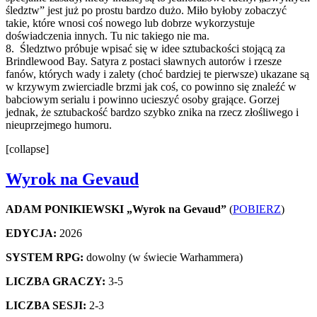
śledztw” jest już po prostu bardzo dużo. Miło byłoby zobaczyć
takie, które wnosi coś nowego lub dobrze wykorzystuje
doświadczenia innych. Tu nic takiego nie ma.
8. Śledztwo próbuje wpisać się w idee sztubackości stojącą za
Brindlewood Bay. Satyra z postaci sławnych autorów i rzesze
fanów, których wady i zalety (choć bardziej te pierwsze) ukazane są
w krzywym zwierciadle brzmi jak coś, co powinno się znaleźć w
babciowym serialu i powinno ucieszyć osoby grające. Gorzej
jednak, że sztubackość bardzo szybko znika na rzecz złośliwego i
nieuprzejmego humoru.
[collapse]
Wyrok na Gevaud
ADAM PONIKIEWSKI „Wyrok na Gevaud”
(
POBIERZ
)
EDYCJA:
2026
SYSTEM RPG:
dowolny (w świecie Warhammera)
LICZBA GRACZY:
3-5
LICZBA SESJI:
2-3