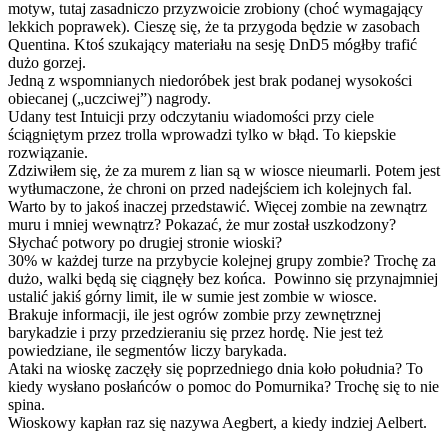
motyw, tutaj zasadniczo przyzwoicie zrobiony (choć wymagający
lekkich poprawek). Cieszę się, że ta przygoda będzie w zasobach
Quentina. Ktoś szukający materiału na sesję DnD5 mógłby trafić
dużo gorzej.
Jedną z wspomnianych niedoróbek jest brak podanej wysokości
obiecanej („uczciwej”) nagrody.
Udany test Intuicji przy odczytaniu wiadomości przy ciele
ściągniętym przez trolla wprowadzi tylko w błąd. To kiepskie
rozwiązanie.
Zdziwiłem się, że za murem z lian są w wiosce nieumarli. Potem jest
wytłumaczone, że chroni on przed nadejściem ich kolejnych fal.
Warto by to jakoś inaczej przedstawić. Więcej zombie na zewnątrz
muru i mniej wewnątrz? Pokazać, że mur został uszkodzony?
Słychać potwory po drugiej stronie wioski?
30% w każdej turze na przybycie kolejnej grupy zombie? Trochę za
dużo, walki będą się ciągnęły bez końca. Powinno się przynajmniej
ustalić jakiś górny limit, ile w sumie jest zombie w wiosce.
Brakuje informacji, ile jest ogrów zombie przy zewnętrznej
barykadzie i przy przedzieraniu się przez hordę. Nie jest też
powiedziane, ile segmentów liczy barykada.
Ataki na wioskę zaczęły się poprzedniego dnia koło południa? To
kiedy wysłano posłańców o pomoc do Pomurnika? Trochę się to nie
spina.
Wioskowy kapłan raz się nazywa Aegbert, a kiedy indziej Aelbert.