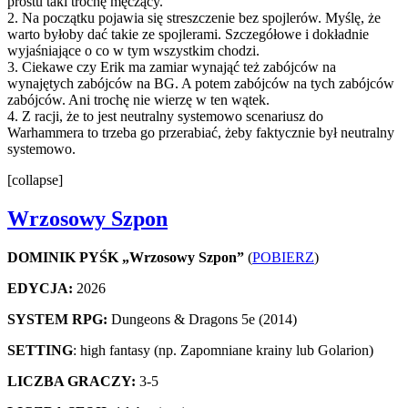
prostu taki trochę męczący.
2. Na początku pojawia się streszczenie bez spojlerów. Myślę, że
warto byłoby dać takie ze spojlerami. Szczegółowe i dokładnie
wyjaśniające o co w tym wszystkim chodzi.
3. Ciekawe czy Erik ma zamiar wynająć też zabójców na
wynajętych zabójców na BG. A potem zabójców na tych zabójców
zabójców. Ani trochę nie wierzę w ten wątek.
4. Z racji, że to jest neutralny systemowo scenariusz do
Warhammera to trzeba go przerabiać, żeby faktycznie był neutralny
systemowo.
[collapse]
Wrzosowy Szpon
DOMINIK PYŚK „Wrzosowy Szpon”
(
POBIERZ
)
EDYCJA:
2026
SYSTEM RPG:
Dungeons & Dragons 5e (2014)
SETTING
: high fantasy (np. Zapomniane krainy lub Golarion)
LICZBA GRACZY:
3-5