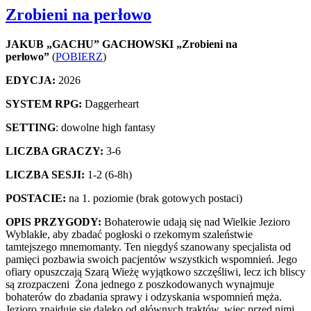
Zrobieni na perłowo
JAKUB „GACHU” GACHOWSKI „Zrobieni na
perłowo”
(
POBIERZ
)
EDYCJA:
2026
SYSTEM RPG:
Daggerheart
SETTING
: dowolne high fantasy
LICZBA GRACZY:
3-6
LICZBA SESJI:
1-2 (6-8h)
POSTACIE:
na 1. poziomie (brak gotowych postaci)
OPIS PRZYGODY:
Bohaterowie udają się nad Wielkie Jezioro
Wyblakłe, aby zbadać pogłoski o rzekomym szaleństwie
tamtejszego mnemomanty. Ten niegdyś szanowany specjalista od
pamięci pozbawia swoich pacjentów wszystkich wspomnień. Jego
ofiary opuszczają Szarą Wieżę wyjątkowo szczęśliwi, lecz ich bliscy
są zrozpaczeni Żona jednego z poszkodowanych wynajmuje
bohaterów do zbadania sprawy i odzyskania wspomnień męża.
Jezioro znajduje się daleko od głównych traktów, więc przed nimi