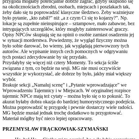
przygoda mogłaby potencjalnie dobrze zagrać, gdyby skupiono się
na okolicznościach zbrodni, osobach, miejscach i poszlakach tak,
żeby dało się tu poprowadzić klasyczne śledztwo. Żeby ważniejsze
było pytanie, „kto zabił?” niż „a z czym Ci się to kojarzy?”. Np.
lokacje są zupełnie nieinspirujące – sztampowe, mało zabawne, bez
intrygujących szczegółów, który mogłyby zainteresować graczy.
Opisy NPCów skupiają się na opinii o osobie zamiast osadzeniu jej
w sytuacji morderstwa. Powiedzmy, że wygląd fizyczny można
było sobie darować, bo wiemy, jak wyglądają pierwowzory tych
autorów. Ale wypisanie innych cech pomocnych w odgrywaniu
tych postaci zdecydowanie by się przydało.
Przydałyby się więcej niż cztery Momenty. To sekcja ściśle
związana z tym, co będzie na sesji. MG nie musi oczywiście
wszystkie je wykorzystać, ale dobrze by było, jakby miał większy
wybór.
Brakuje sekcji „Namaluj scenę” i „Pytanie wprowadzające” we
Wprowadzeniu Tajemnicy i w Miejscach. W oryginalnej rozpisce
tajemnic NPCe mają też cytaty – można było się o to pokusić. To
akurat byłaby dobra okazja do bardziej humorystycznego podejścia.
Można poprowadzić tę przygodę i pewnie dostarczy wiele radości.
MG będzie musiał jednak trochę dodatkowo tu przygotować.
Materiał mógłby być nieco lepiej opracowany.
PRZEMYSŁAW FRĄCKOWIAK-SZYMAŃSKI