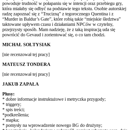
powoduje trudność w połapaniu się w intencji oraz przebiegu gry,
która miałaby się odbyć na podstawie tego tekstu. Osobie autorskiej
radzę zapoznać się z “Trucizną” z tegorocznego Quentina i z
“Murder in Baldur’s Gate”, które robią takie “miejskie śledztwa”
taktowane upływem czasu i działaniami NPCów w czytelny,
przejrzysty sposób. Mam nadzieję, że z taką inspiracją uda się
powrócić do Gevaud i zorientować się, o co tam chodzi.
MICHAŁ SOŁTYSIAK
[nie recenzował tej pracy]
MATEUSZ TONDERA
[nie recenzował tej pracy]
JAKUB ZAPAŁA
Plusy:
* dobre informacje instruktażowe i metryczka przygody;
* triggery;
* spis treści;
*podkreślenia;
* mapka;
* pomysły na wprowadzenie nowego BG do drużyny;