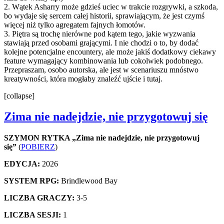
2. Wątek Asharry może gdzieś uciec w trakcie rozgrywki, a szkoda,
bo wydaje się sercem całej historii, sprawiającym, że jest czymś
więcej niż tylko agregatem fajnych łomotów.
3. Piętra są trochę nierówne pod kątem tego, jakie wyzwania
stawiają przed osobami grającymi. I nie chodzi o to, by dodać
kolejne potencjalne encountery, ale może jakiś dodatkowy ciekawy
feature wymagający kombinowania lub cokolwiek podobnego.
Przepraszam, osobo autorska, ale jest w scenariuszu mnóstwo
kreatywności, która mogłaby znaleźć ujście i tutaj.
[collapse]
Zima nie nadejdzie, nie przygotowuj się
SZYMON RYTKA „Zima nie nadejdzie, nie przygotowuj
się”
(
POBIERZ
)
EDYCJA:
2026
SYSTEM RPG:
Brindlewood Bay
LICZBA GRACZY:
3-5
LICZBA SESJI:
1