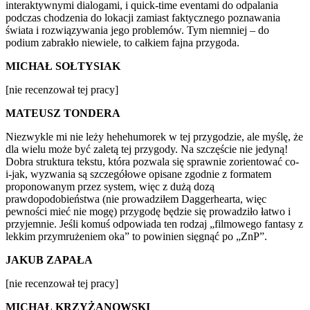
interaktywnymi dialogami, i quick-time eventami do odpalania
podczas chodzenia do lokacji zamiast faktycznego poznawania
świata i rozwiązywania jego problemów. Tym niemniej – do
podium zabrakło niewiele, to całkiem fajna przygoda.
MICHAŁ SOŁTYSIAK
[nie recenzował tej pracy]
MATEUSZ TONDERA
Niezwykle mi nie leży hehehumorek w tej przygodzie, ale myślę, że
dla wielu może być zaletą tej przygody. Na szczęście nie jedyną!
Dobra struktura tekstu, która pozwala się sprawnie zorientować co-
i-jak, wyzwania są szczegółowe opisane zgodnie z formatem
proponowanym przez system, więc z dużą dozą
prawdopodobieństwa (nie prowadziłem Daggerhearta, więc
pewności mieć nie mogę) przygodę będzie się prowadziło łatwo i
przyjemnie. Jeśli komuś odpowiada ten rodzaj „filmowego fantasy z
lekkim przymrużeniem oka” to powinien sięgnąć po „ZnP”.
JAKUB ZAPAŁA
[nie recenzował tej pracy]
MICHAŁ KRZYŻANOWSKI