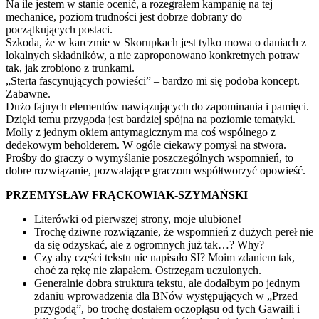
Na ile jestem w stanie ocenić, a rozegrałem kampanię na tej
mechanice, poziom trudności jest dobrze dobrany do
początkujących postaci.
Szkoda, że w karczmie w Skorupkach jest tylko mowa o daniach z
lokalnych składników, a nie zaproponowano konkretnych potraw
tak, jak zrobiono z trunkami.
„Sterta fascynujących powieści” – bardzo mi się podoba koncept.
Zabawne.
Dużo fajnych elementów nawiązujących do zapominania i pamięci.
Dzięki temu przygoda jest bardziej spójna na poziomie tematyki.
Molly z jednym okiem antymagicznym ma coś wspólnego z
dedekowym beholderem. W ogóle ciekawy pomysł na stwora.
Prośby do graczy o wymyślanie poszczególnych wspomnień, to
dobre rozwiązanie, pozwalające graczom współtworzyć opowieść.
PRZEMYSŁAW FRĄCKOWIAK-SZYMAŃSKI
Literówki od pierwszej strony, moje ulubione!
Trochę dziwne rozwiązanie, że wspomnień z dużych pereł nie
da się odzyskać, ale z ogromnych już tak…? Why?
Czy aby części tekstu nie napisało SI? Moim zdaniem tak,
choć za rękę nie złapałem. Ostrzegam uczulonych.
Generalnie dobra struktura tekstu, ale dodałbym po jednym
zdaniu wprowadzenia dla BNów występujących w „Przed
przygodą”, bo trochę dostałem oczopląsu od tych Gawaili i