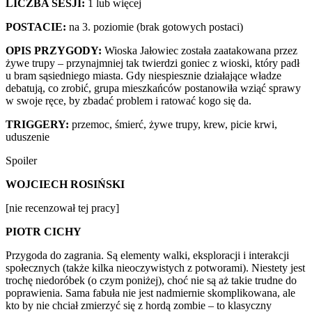
LICZBA SESJI:
1 lub więcej
POSTACIE:
na 3. poziomie (brak gotowych postaci)
OPIS PRZYGODY:
Wioska Jałowiec została zaatakowana przez
żywe trupy – przynajmniej tak twierdzi goniec z wioski, który padł
u bram sąsiedniego miasta. Gdy niespiesznie działające władze
debatują, co zrobić, grupa mieszkańców postanowiła wziąć sprawy
w swoje ręce, by zbadać problem i ratować kogo się da.
TRIGGERY:
przemoc, śmierć, żywe trupy, krew, picie krwi,
uduszenie
Spoiler
WOJCIECH ROSIŃSKI
[nie recenzował tej pracy]
PIOTR CICHY
Przygoda do zagrania. Są elementy walki, eksploracji i interakcji
społecznych (także kilka nieoczywistych z potworami). Niestety jest
trochę niedoróbek (o czym poniżej), choć nie są aż takie trudne do
poprawienia. Sama fabuła nie jest nadmiernie skomplikowana, ale
kto by nie chciał zmierzyć się z hordą zombie – to klasyczny