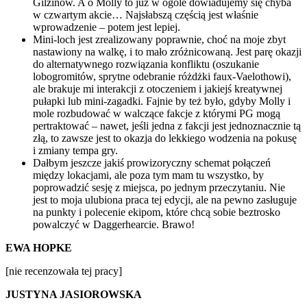
Gilzinów. A o Molly to już w ogóle dowiadujemy się chyba
w czwartym akcie… Najsłabszą częścią jest właśnie
wprowadzenie – potem jest lepiej.
Mini-loch jest zrealizowany poprawnie, choć na moje zbyt
nastawiony na walkę, i to mało zróżnicowaną. Jest parę okazji
do alternatywnego rozwiązania konfliktu (oszukanie
lobogromitów, sprytne odebranie różdżki faux-Vaelothowi),
ale brakuje mi interakcji z otoczeniem i jakiejś kreatywnej
pułapki lub mini-zagadki. Fajnie by też było, gdyby Molly i
mole rozbudować w walczące fakcje z którymi PG mogą
pertraktować – nawet, jeśli jedna z fakcji jest jednoznacznie tą
złą, to zawsze jest to okazja do lekkiego wodzenia na pokusę
i zmiany tempa gry.
Dałbym jeszcze jakiś prowizoryczny schemat połączeń
między lokacjami, ale poza tym mam tu wszystko, by
poprowadzić sesję z miejsca, po jednym przeczytaniu. Nie
jest to moja ulubiona praca tej edycji, ale na pewno zasługuje
na punkty i polecenie ekipom, które chcą sobie beztrosko
powalczyć w Daggerhearcie. Brawo!
EWA HOPKE
[nie recenzowała tej pracy]
JUSTYNA JASIOROWSKA