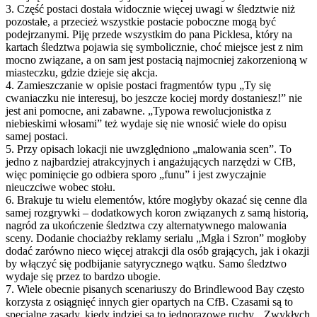
3. Część postaci dostała widocznie więcej uwagi w śledztwie niż
pozostałe, a przecież wszystkie postacie poboczne mogą być
podejrzanymi. Piję przede wszystkim do pana Picklesa, który na
kartach śledztwa pojawia się symbolicznie, choć miejsce jest z nim
mocno związane, a on sam jest postacią najmocniej zakorzenioną w
miasteczku, gdzie dzieje się akcja.
4. Zamieszczanie w opisie postaci fragmentów typu „Ty się
cwaniaczku nie interesuj, bo jeszcze kociej mordy dostaniesz!” nie
jest ani pomocne, ani zabawne. „Typowa rewolucjonistka z
niebieskimi włosami” też wydaje się nie wnosić wiele do opisu
samej postaci.
5. Przy opisach lokacji nie uwzględniono „malowania scen”. To
jedno z najbardziej atrakcyjnych i angażujących narzędzi w CfB,
więc pominięcie go odbiera sporo „funu” i jest zwyczajnie
nieuczciwe wobec stołu.
6. Brakuje tu wielu elementów, które mogłyby okazać się cenne dla
samej rozgrywki – dodatkowych koron związanych z samą historią,
nagród za ukończenie śledztwa czy alternatywnego malowania
sceny. Dodanie chociażby reklamy serialu „Mgła i Szron” mogłoby
dodać zarówno nieco więcej atrakcji dla osób grających, jak i okazji
by włączyć się podbijanie satyrycznego wątku. Samo śledztwo
wydaje się przez to bardzo ubogie.
7. Wiele obecnie pisanych scenariuszy do Brindlewood Bay często
korzysta z osiągnięć innych gier opartych na CfB. Czasami są to
specjalne zasady, kiedy indziej są to jednorazowe ruchy. „Zwykłych