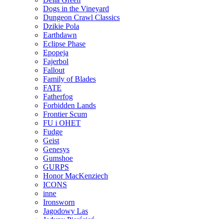
Dogs in the Vineyard
Dungeon Crawl Classics
Dzikie Pola
Earthdawn
Eclipse Phase
Epopeja
Fajerbol
Fallout
Family of Blades
FATE
Fatherfog
Forbidden Lands
Frontier Scum
FU i OHET
Fudge
Geist
Genesys
Gumshoe
GURPS
Honor MacKenziech
ICONS
inne
Ironsworn
Jagodowy Las