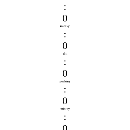
:
0
miesiąc
:
0
dni
:
0
godziny
:
0
minuty
:
0