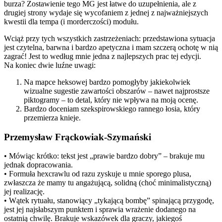
burza? Zostawienie tego MG jest łatwe do uzupełnienia, ale z
drugiej strony wydaje się wycofaniem z jednej z najważniejszych
kwestii dla tempa (i morderczości) modułu.
Wciąż przy tych wszystkich zastrzeżeniach: przedstawiona sytuacja
jest czytelna, barwna i bardzo apetyczna i mam szczerą ochotę w nią
zagrać! Jest to według mnie jedna z najlepszych prac tej edycji.
Na koniec dwie luźne uwagi:
Na mapce heksowej bardzo pomogłyby jakiekolwiek
wizualne sugestie zawartości obszarów – nawet najprostsze
piktogramy – to detal, który nie wpływa na moją ocenę.
Bardzo doceniam szekspirowskiego rannego łosia, który
przemierza knieje.
Przemysław Frąckowiak-Szymański
• Mówiąc krótko: tekst jest „prawie bardzo dobry” – brakuje mu
jednak dopracowania.
• Formuła hexcrawlu od razu zyskuje u mnie sporego plusa,
zwłaszcza że mamy tu angażującą, solidną (choć minimalistyczną)
jej realizację.
• Wątek rytuału, stanowiący „tykającą bombę” spinającą przygodę,
jest jej najsłabszym punktem i sprawia wrażenie dodanego na
ostatnią chwilę. Brakuje wskazówek dla graczy, jakiegoś