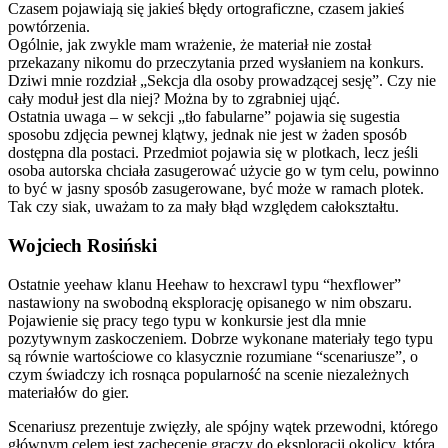
Czasem pojawiają się jakieś błędy ortograficzne, czasem jakieś
powtórzenia.
Ogólnie, jak zwykle mam wrażenie, że materiał nie został
przekazany nikomu do przeczytania przed wysłaniem na konkurs.
Dziwi mnie rozdział „Sekcja dla osoby prowadzącej sesję”. Czy nie
cały moduł jest dla niej? Można by to zgrabniej ująć.
Ostatnia uwaga – w sekcji „tło fabularne” pojawia się sugestia
sposobu zdjęcia pewnej klątwy, jednak nie jest w żaden sposób
dostępna dla postaci. Przedmiot pojawia się w plotkach, lecz jeśli
osoba autorska chciała zasugerować użycie go w tym celu, powinno
to być w jasny sposób zasugerowane, być może w ramach plotek.
Tak czy siak, uważam to za mały błąd względem całokształtu.
Wojciech Rosiński
Ostatnie yeehaw klanu Heehaw to hexcrawl typu “hexflower”
nastawiony na swobodną eksplorację opisanego w nim obszaru.
Pojawienie się pracy tego typu w konkursie jest dla mnie
pozytywnym zaskoczeniem. Dobrze wykonane materiały tego typu
są równie wartościowe co klasycznie rozumiane “scenariusze”, o
czym świadczy ich rosnąca popularność na scenie niezależnych
materiałów do gier.
Scenariusz prezentuje zwięzły, ale spójny wątek przewodni, którego
głównym celem jest zachęcenie graczy do eksploracji okolicy, która