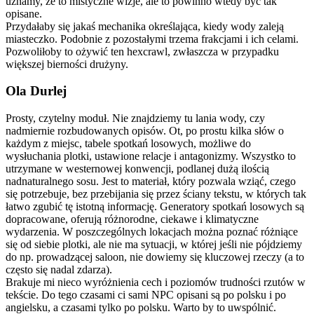
uznamy, że to mistyczne wizje, ale to powinno wtedy być tak
opisane.
Przydałaby się jakaś mechanika określająca, kiedy wody zaleją
miasteczko. Podobnie z pozostałymi trzema frakcjami i ich celami.
Pozwoliłoby to ożywić ten hexcrawl, zwłaszcza w przypadku
większej bierności drużyny.
Ola Durlej
Prosty, czytelny moduł. Nie znajdziemy tu lania wody, czy
nadmiernie rozbudowanych opisów. Ot, po prostu kilka słów o
każdym z miejsc, tabele spotkań losowych, możliwe do
wysłuchania plotki, ustawione relacje i antagonizmy. Wszystko to
utrzymane w westernowej konwencji, podlanej dużą ilością
nadnaturalnego sosu. Jest to materiał, który pozwala wziąć, czego
się potrzebuje, bez przebijania się przez ściany tekstu, w których tak
łatwo zgubić tę istotną informację. Generatory spotkań losowych są
dopracowane, oferują różnorodne, ciekawe i klimatyczne
wydarzenia. W poszczególnych lokacjach można poznać różniące
się od siebie plotki, ale nie ma sytuacji, w której jeśli nie pójdziemy
do np. prowadzącej saloon, nie dowiemy się kluczowej rzeczy (a to
często się nadal zdarza).
Brakuje mi nieco wyróżnienia cech i poziomów trudności rzutów w
tekście. Do tego czasami ci sami NPC opisani są po polsku i po
angielsku, a czasami tylko po polsku. Warto by to uwspólnić.