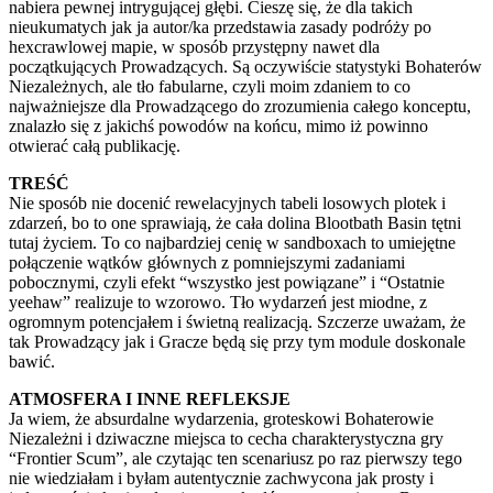
nabiera pewnej intrygującej głębi. Cieszę się, że dla takich
nieukumatych jak ja autor/ka przedstawia zasady podróży po
hexcrawlowej mapie, w sposób przystępny nawet dla
początkujących Prowadzących. Są oczywiście statystyki Bohaterów
Niezależnych, ale tło fabularne, czyli moim zdaniem to co
najważniejsze dla Prowadzącego do zrozumienia całego konceptu,
znalazło się z jakichś powodów na końcu, mimo iż powinno
otwierać całą publikację.
TREŚĆ
Nie sposób nie docenić rewelacyjnych tabeli losowych plotek i
zdarzeń, bo to one sprawiają, że cała dolina Blootbath Basin tętni
tutaj życiem. To co najbardziej cenię w sandboxach to umiejętne
połączenie wątków głównych z pomniejszymi zadaniami
pobocznymi, czyli efekt “wszystko jest powiązane” i “Ostatnie
yeehaw” realizuje to wzorowo. Tło wydarzeń jest miodne, z
ogromnym potencjałem i świetną realizacją. Szczerze uważam, że
tak Prowadzący jak i Gracze będą się przy tym module doskonale
bawić.
ATMOSFERA I INNE REFLEKSJE
Ja wiem, że absurdalne wydarzenia, groteskowi Bohaterowie
Niezależni i dziwaczne miejsca to cecha charakterystyczna gry
“Frontier Scum”, ale czytając ten scenariusz po raz pierwszy tego
nie wiedziałam i byłam autentycznie zachwycona jak prosty i