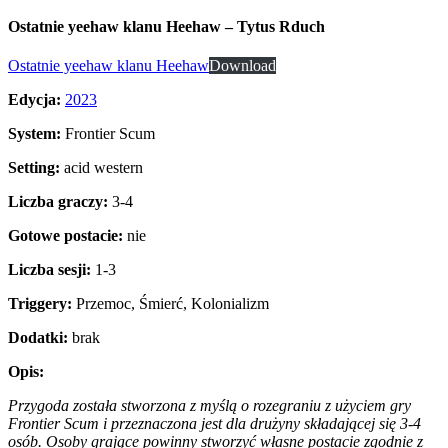
Ostatnie yeehaw klanu Heehaw – Tytus Rduch
Ostatnie yeehaw klanu Heehaw
Download
Edycja:
2023
System:
Frontier Scum
Setting:
acid western
Liczba
graczy:
3-4
Gotowe postacie:
nie
Liczba sesji:
1-3
Triggery:
Przemoc, Śmierć, Kolonializm
Dodatki:
brak
Opis:
Przygoda została stworzona z myślą o rozegraniu z użyciem gry
Frontier Scum i przeznaczona jest dla drużyny składającej się 3-4
osób. Osoby grające powinny stworzyć własne postacie zgodnie z