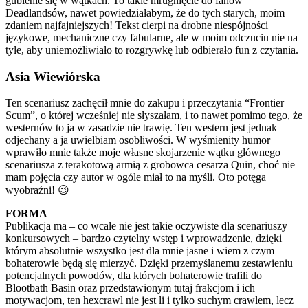
gubienie się w wątkach. To takie mrugnięcie do fanów
Deadlandsów, nawet powiedziałabym, że do tych starych, moim
zdaniem najfajniejszych! Tekst cierpi na drobne niespójności
językowe, mechaniczne czy fabularne, ale w moim odczuciu nie na
tyle, aby uniemożliwiało to rozgrywkę lub odbierało fun z czytania.
Asia Wiewiórska
Ten scenariusz zachęcił mnie do zakupu i przeczytania “Frontier
Scum”, o której wcześniej nie słyszałam, i to nawet pomimo tego, że
westernów to ja w zasadzie nie trawię. Ten western jest jednak
odjechany a ja uwielbiam osobliwości. W wyśmienity humor
wprawiło mnie także moje własne skojarzenie wątku głównego
scenariusza z terakotową armią z grobowca cesarza Quin, choć nie
mam pojęcia czy autor w ogóle miał to na myśli. Oto potęga
wyobraźni! 😉
FORMA
Publikacja ma – co wcale nie jest takie oczywiste dla scenariuszy
konkursowych – bardzo czytelny wstęp i wprowadzenie, dzięki
którym absolutnie wszystko jest dla mnie jasne i wiem z czym
bohaterowie będą się mierzyć. Dzięki przemyślanemu zestawieniu
potencjalnych powodów, dla których bohaterowie trafili do
Blootbath Basin oraz przedstawionym tutaj frakcjom i ich
motywacjom, ten hexcrawl nie jest li i tylko suchym crawlem, lecz