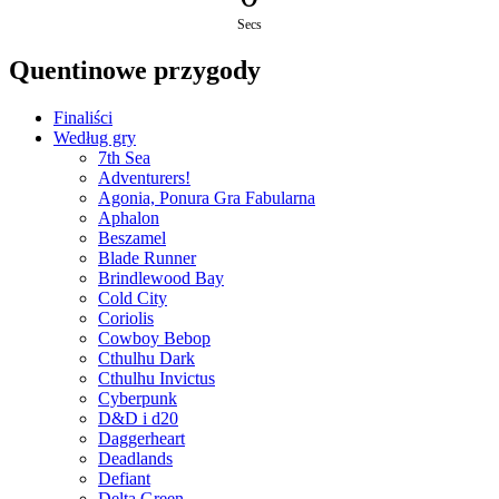
Secs
Quentinowe przygody
Finaliści
Według gry
7th Sea
Adventurers!
Agonia, Ponura Gra Fabularna
Aphalon
Beszamel
Blade Runner
Brindlewood Bay
Cold City
Coriolis
Cowboy Bebop
Cthulhu Dark
Cthulhu Invictus
Cyberpunk
D&D i d20
Daggerheart
Deadlands
Defiant
Delta Green