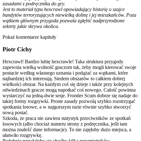
zasadami z podręcznika do gry.
Jest to materiał typu hexcrawl opowiadający historię o szajce
bandytów terroryzujących niewielką dolinę i jej mieszkańców. Poza
wątkiem głównym przygoda pozwala zgłębić nadprzyrodzone
sekrety jakie skrywa okolica.
Pokaż komentarze kapituły
Piotr Cichy
Hexcrawl! Bardzo lubię hexcrawle! Taka struktura przygody
zapewnia wielką wolność graczom tak, żeby mogli kierować swoje
postacie według własnego uznania i podążać za wątkami, które
najbardziej ich interesują. Siedem obszarów to całkiem dobrej
wielkości obszar. Na każdym coś się dzieje i także przy kolejnych
odwiedzinach gracze mogą napotkać coś nowego. Całość powinna
wystarczyć na jedną-dwie sesje. Frontier Scum dobrze się nadaje do
takiej formy rozgrywki. Proste zasady pozwolą szybko rozstrzygać
spotkania losowe, a w najgorszym razie równie szybko stworzyć
nową postać.
Szkoda, że praca nie zawiera statystyk przeciwników ze spotkań
losowych (albo chociaż numeru strony z podręcznika, jeśli tam
można znaleźć dane informacje). To nie zajęłoby dużo miejsca, a
ułatwiło rozgrywkę.
Podobnie przydałoby się choćby kilka przymiotników