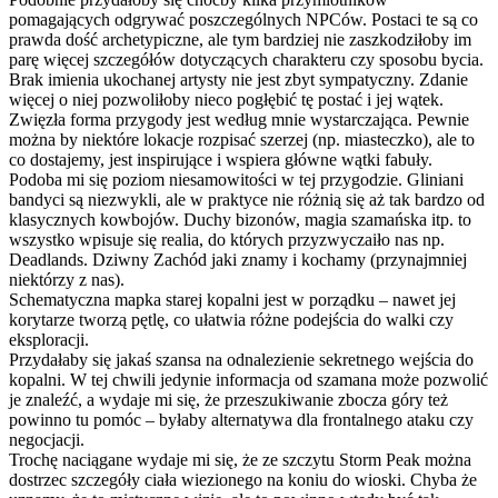
pomagających odgrywać poszczególnych NPCów. Postaci te są co
prawda dość archetypiczne, ale tym bardziej nie zaszkodziłoby im
parę więcej szczegółów dotyczących charakteru czy sposobu bycia.
Brak imienia ukochanej artysty nie jest zbyt sympatyczny. Zdanie
więcej o niej pozwoliłoby nieco pogłębić tę postać i jej wątek.
Zwięzła forma przygody jest według mnie wystarczająca. Pewnie
można by niektóre lokacje rozpisać szerzej (np. miasteczko), ale to
co dostajemy, jest inspirujące i wspiera główne wątki fabuły.
Podoba mi się poziom niesamowitości w tej przygodzie. Gliniani
bandyci są niezwykli, ale w praktyce nie różnią się aż tak bardzo od
klasycznych kowbojów. Duchy bizonów, magia szamańska itp. to
wszystko wpisuje się realia, do których przyzwyczaiło nas np.
Deadlands. Dziwny Zachód jaki znamy i kochamy (przynajmniej
niektórzy z nas).
Schematyczna mapka starej kopalni jest w porządku – nawet jej
korytarze tworzą pętlę, co ułatwia różne podejścia do walki czy
eksploracji.
Przydałaby się jakaś szansa na odnalezienie sekretnego wejścia do
kopalni. W tej chwili jedynie informacja od szamana może pozwolić
je znaleźć, a wydaje mi się, że przeszukiwanie zbocza góry też
powinno tu pomóc – byłaby alternatywa dla frontalnego ataku czy
negocjacji.
Trochę naciągane wydaje mi się, że ze szczytu Storm Peak można
dostrzec szczegóły ciała wiezionego na koniu do wioski. Chyba że