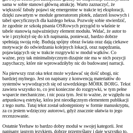
sama w sobie stanowi główną atrakcję. Warto zaznaczyć, że
większość fabuły pojawi się emergentne w trakcie tej eksploracji,
dzięki zawartym w module generatorom plotek, zdarzeń losowych i
tabel specyficznych dla każdego heksa. Pozwolę sobie stwierdzić,
że zgodnie ze szkołą pisania OSRowych przygód to właśnie te
tabele stanowią najważniejszy element modułu. Widać, że autor to
wie i przyłożył się do ich napisania, ponieważ, bardzo dobrze
spełniają swoją rolę. Budują spójny obraz świata oraz dają ciekawe
motywacje do odwiedzania kolejnych lokacji, oraz napędzania,
pojawiających się w trakcie rozgrywki w moduł wątków. Co
ważne, przy tak minimalistycznym dizajnie nie ma w nich pozycji
zapychaczy, które nie wprowadziłyby nic do budowanej narracji.
Na pierwszy rzut oka tekst może wydawać się dość ubogi, nic
bardziej mylnego. Jest on napisany z konwencją materiałów do
systemów wywodzących się od szwedzkiego MÖRK BORG. Tekst
zawiera wszystko to, co jest konieczne do rozgrywki, w tym pełne
wsparcie mechaniczne, i nic poza tym. Jest to ważne, ze względu na
artpunkową estetykę, która jest nieodłącznym elementem publikacji
z tego nurtu. Tutaj tekst został udostępniony w formie manuskryptu,
za co jestem wdzięczny autorowi, gdyż znacznie ułatwia to jego
recenzowanie.
Ostatnie Yeehaw to bardzo dobry moduł w swojej kategorii. Jest
napisany jasnym językiem, dobrze przemyślany i daje wszystko to,