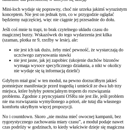
Mini-loch wydaje się poprawny, choć nie urzeka jakimś wyrazistym
konceptem. Nie jest on jednak tym, co w przygodzie oglądać
będziemy najczęściej, więc nie ciągnie jej przesadnie do dołu.
Jeśli coś mnie tu trapi, to brak czytelnego układu czasu do
magicznej burzy. Wskazówek do tego wydarzenia jest kilka
(szaman, plotka nr 9, rzeźby w lesie), ale:
nie jest ich tak dużo, żeby mieć pewność, że wystarczają do
uczciwego zarysowania stawki
nie jest jasne, jak jej zapobiec (ukojenie duchów bizonów
wymaga wysoce specyficznego działania, a nikt w okolicy
nie wydaje się tą informacją dzielić)
Gdybym miał grać w ten moduł, na pewno dorzuciłbym jakieś
pomniejsze manifestacje przed tragedią i umieścił ze dwa lub trzy
miejsca, które byłyby potencjalnym tropem do rozwiązania
problemu. Zgodnie z pryncypiami OSRu nie jest źle, jeśli problem
nie ma rozwiązania wymyślonego a-priori, ale tutaj dla własnego
komfortu ukryłbym więcej propozycji.
No i countdown. Skoro „nie można mieć owocnej kampanii, bez
rygorystycznego zachowania miary czasu”, a moduł podaje nawet
czas podróży w godzinach, to kiedy właściwie dzieje się magiczna