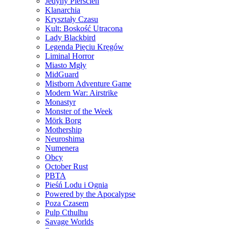
Jedyny Pierścień
Klanarchia
Kryształy Czasu
Kult: Boskość Utracona
Lady Blackbird
Legenda Pięciu Kręgów
Liminal Horror
Miasto Mgły
MidGuard
Mistborn Adventure Game
Modern War: Airstrike
Monastyr
Monster of the Week
Mörk Borg
Mothership
Neuroshima
Numenera
Obcy
October Rust
PBTA
Pieśń Lodu i Ognia
Powered by the Apocalypse
Poza Czasem
Pulp Cthulhu
Savage Worlds