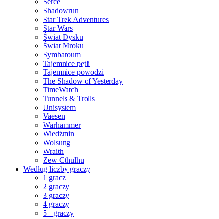
Serce
Shadowrun
Star Trek Adventures
Star Wars
Świat Dysku
Świat Mroku
Symbaroum
Tajemnice pętli
Tajemnice powodzi
The Shadow of Yesterday
TimeWatch
Tunnels & Trolls
Unisystem
Vaesen
Warhammer
Wiedźmin
Wolsung
Wraith
Zew Cthulhu
Według liczby graczy
1 gracz
2 graczy
3 graczy
4 graczy
5+ graczy