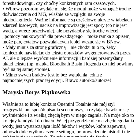
foreshadowingu, czy choćby konkretnych ram czasowych.
• Wbrew pozorom wydaje mi się, że moduł może wymagać trochę
doświadczenia od MG, właśnie ze względu na swoje
niedociągnięcia. Ważne informacje są częściowo ukryte w tabelach
zdarzeń losowych, nacisk na improwizację jest spory (co nie jest
wadą, a wręcz przeciwnie), ale przydałoby się trochę więcej
„pomocy naukowych” dla prowadzącego – może ramka z opisem,
może parę cytatów pozwalających lepiej wczuć się w BNów.
• Mały minus za stronę graficzną – nie chodzi tu o to, żeby
koniecznie nawklejać do tekstu obrazków wygenerowanych przez
AI, ale o lepsze wyróżnienie informacji i bardziej przemyślany
układ tekstu (np. mapka Bloodbath Basin i legenda do niej powinny
być na tej samej stronie).
• Mimo swych braków jest to bez wątpienia jedna z
najmocniejszych prac tej edycji. Brawo autorko/autorze!
Marysia Borys-Piątkowska
Właśnie za to lubię konkurs Quentin! Totalnie nie mój styl
rozgrywki, ani sposób pisania scenariuszy, a czytając bawiłam się
wyśmienicie i z wielką chęcią bym w niego zagrała. Na moje oko to
kolejny kandydat do finału. W tej przygodzie nie ma zbędnego lania
wody, jest wystarczająca ilość faktów i wątków, które zapewnią
odpowiednie wytłumaczenie settingu, poprowadzenie historii i nie