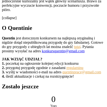
jednocześnie kuriozalny jest wątek główny scenariusza. Brawo za
perfekcyjne wyczucie konwencji, poczucie humoru i przyzwoite
pióro.
[collapse]
O Quentinie
Quentin
jest dorocznym konkursem na najlepszą oryginalną i
nigdzie dotąd niepublikowaną przygodę do gry fabularnej. Gotowe
do gry przygody z ubiegłych lat można znaleźć
tutaj
. Pytania
prosimy wysyłać na adres
konkursquentin@gmail.com
JAK WZIĄĆ UDZIAŁ?
1.
poczekaj na ogłoszenie kolejnej edycji konkursu
2.
przygotuj przygodę zgodnie z zasadami
regulaminu
3.
wyślij w wiadomości e-mail na adres
quentinprace@gmail.com
4.
śledź aktualizacje i czekaj na rozstrzygnięcie!
Zostało jeszcze
0
Years