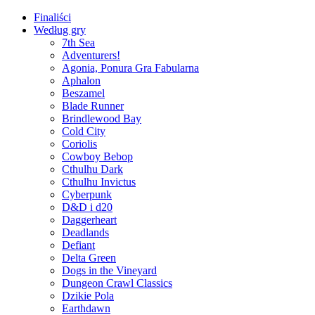
Finaliści
Według gry
7th Sea
Adventurers!
Agonia, Ponura Gra Fabularna
Aphalon
Beszamel
Blade Runner
Brindlewood Bay
Cold City
Coriolis
Cowboy Bebop
Cthulhu Dark
Cthulhu Invictus
Cyberpunk
D&D i d20
Daggerheart
Deadlands
Defiant
Delta Green
Dogs in the Vineyard
Dungeon Crawl Classics
Dzikie Pola
Earthdawn