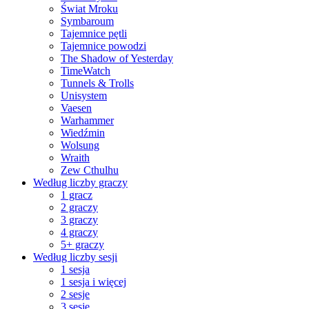
Świat Mroku
Symbaroum
Tajemnice pętli
Tajemnice powodzi
The Shadow of Yesterday
TimeWatch
Tunnels & Trolls
Unisystem
Vaesen
Warhammer
Wiedźmin
Wolsung
Wraith
Zew Cthulhu
Według liczby graczy
1 gracz
2 graczy
3 graczy
4 graczy
5+ graczy
Według liczby sesji
1 sesja
1 sesja i więcej
2 sesje
3 sesje