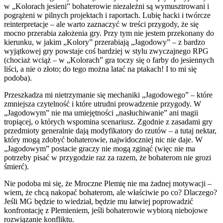
w „Kolorach jesieni” bohaterowie niezależni są wymusztrowani i
pogrążeni w pilnych projektach i raportach. Lubię hacki i twórcze
reinterpretacje – ale warto zaznaczyć w treści przygody, że się
mocno przerabia założenia gry. Przy tym nie jestem przekonany do
kierunku, w jakim „Kolory” przerabiają „Jagodowy” – z bardzo
wyjątkowej gry powstaje coś bardziej w stylu zwyczajnego RPG
(chociaż wciąż – w „Kolorach” gra toczy się o farby do jesiennych
liści, a nie o złoto; do tego można latać na ptakach! I to mi się
podoba).
Przeszkadza mi nietrzymanie się mechaniki „Jagodowego” – które
zmniejsza czytelność i które utrudni prowadzenie przygody. W
„Jagodowym” nie ma umiejętności „nasłuchiwanie” ani magii
tropiącej, o których wspomina scenariusz. Zgodnie z zasadami gry
przedmioty generalnie dają modyfikatory do rzutów – a tutaj nektar,
który mogą zdobyć bohaterowie, najwidoczniej nic nie daje. W
„Jagodowym” postacie graczy nie mogą zginąć (więc nie ma
potrzeby pisać w przygodzie raz za razem, że bohaterom nie grozi
śmierć).
Nie podoba mi się, że Mroczne Plemię nie ma żadnej motywacji –
wiem, że chcą nakopać bohaterom, ale właściwie po co? Dlaczego?
Jeśli MG będzie to wiedział, będzie mu łatwiej poprowadzić
konfrontację z Plemieniem, jeśli bohaterowie wybiorą niebojowe
rozwiązanie konfliktu.