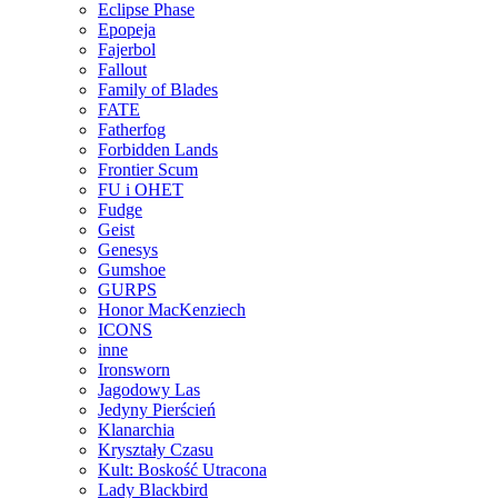
Eclipse Phase
Epopeja
Fajerbol
Fallout
Family of Blades
FATE
Fatherfog
Forbidden Lands
Frontier Scum
FU i OHET
Fudge
Geist
Genesys
Gumshoe
GURPS
Honor MacKenziech
ICONS
inne
Ironsworn
Jagodowy Las
Jedyny Pierścień
Klanarchia
Kryształy Czasu
Kult: Boskość Utracona
Lady Blackbird