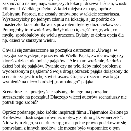
zaznaczono na niej najważniejszych lokacji: drzewa Liścian, wioski
Fillower i Wielkiego Dębu. Z kolei miejsca z mapy, oprócz
Labiryntu Paproci, nie zostały omówione w tekście scenariusza.
Wystarczyłoby po jednym zdaniu na lokację, a już podróż do
miasteczka krasnoludków i z powrotem byłaby dużo ciekawsza.
Pomogłoby to również wydłużyć nieco tę część rozgrywki, co
myślę, spodobałoby się wielu graczom. Byłaby to dobra opcja dla
np. dzieci w starszym wieku.
Chwali się zamieszczone na początku ostrzeżenie: „Uwaga: w
przygodzie występuje przeciwnik Wielki Pająk, zwróć uwagę czy
któreś z dzieci nie boi się pająków.” Ale mam wrażenie, że dużo
dzieci boi się pająków. Pytanie czy na tyle, żeby mieć problem z
wyobrażonym pająkiem? Swoja drogą obrazek pająka dołączony do
scenariusza jest trochę zbyt straszny. Grając z dziećmi warto go
wymienić na nieco bardziej „normalnego” pająka.
Scenariusz jest przejrzyście spisany, do tego ma porządne
streszczenie na początku! Dlaczego więcej autorów scenariuszy nie
potrafi tego zrobić?
Oprócz podanego jako źródło inspiracji filmu „Tajemnice Zielonego
Królestwa” dostrzegam również motywy z filmu „Dzwoneczek”.
Nic w tym złego, scenariusze rpg mają pełne prawo posiłkować się
pomysłami z innych mediów, ale można było wspomnieć o tym