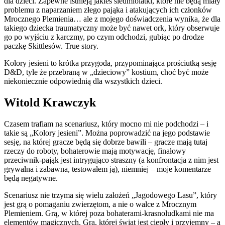
dla dzieci. Zapewne istnieją jakieś siedmiolatki, które nie będą miały
problemu z naparzaniem złego pająka i atakujących ich członków
Mrocznego Plemienia… ale z mojego doświadczenia wynika, że dla
takiego dziecka traumatyczny może być nawet ork, który obserwuje
go po wyjściu z karczmy, po czym odchodzi, gubiąc po drodze
paczkę Skittlesów. True story.
Kolory jesieni to krótka przygoda, przypominająca prościutką sesję
D&D, tyle że przebraną w „dzieciowy” kostium, choć być może
niekoniecznie odpowiednią dla wszystkich dzieci.
Witold Krawczyk
Czasem trafiam na scenariusz, który mocno mi nie podchodzi – i
takie są „Kolory jesieni”. Można poprowadzić na jego podstawie
sesję, na której gracze będą się dobrze bawili – gracze mają tutaj
rzeczy do roboty, bohaterowie mają motywację, finałowy
przeciwnik-pająk jest intrygująco straszny (a konfrontacja z nim jest
grywalna i zabawna, testowałem ją), niemniej – moje komentarze
będą negatywne.
Scenariusz nie trzyma się wielu założeń „Jagodowego Lasu”, który
jest grą o pomaganiu zwierzętom, a nie o walce z Mrocznym
Plemieniem. Grą, w której poza bohaterami-krasnoludkami nie ma
elementów magicznych. Grą, której świat jest ciepły i przyjemny – a