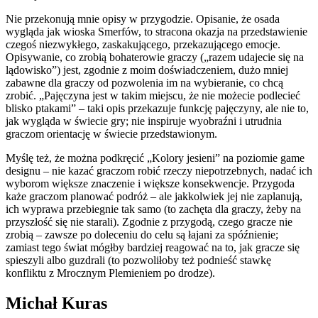
Nie przekonują mnie opisy w przygodzie. Opisanie, że osada
wygląda jak wioska Smerfów, to stracona okazja na przedstawienie
czegoś niezwykłego, zaskakującego, przekazującego emocje.
Opisywanie, co zrobią bohaterowie graczy („razem udajecie się na
lądowisko”) jest, zgodnie z moim doświadczeniem, dużo mniej
zabawne dla graczy od pozwolenia im na wybieranie, co chcą
zrobić. „Pajęczyna jest w takim miejscu, że nie możecie podlecieć
blisko ptakami” – taki opis przekazuje funkcję pajęczyny, ale nie to,
jak wygląda w świecie gry; nie inspiruje wyobraźni i utrudnia
graczom orientację w świecie przedstawionym.
Myślę też, że można podkręcić „Kolory jesieni” na poziomie game
designu – nie kazać graczom robić rzeczy niepotrzebnych, nadać ich
wyborom większe znaczenie i większe konsekwencje. Przygoda
każe graczom planować podróż – ale jakkolwiek jej nie zaplanują,
ich wyprawa przebiegnie tak samo (to zachęta dla graczy, żeby na
przyszłość się nie starali). Zgodnie z przygodą, czego gracze nie
zrobią – zawsze po doleceniu do celu są łajani za spóźnienie;
zamiast tego świat mógłby bardziej reagować na to, jak gracze się
spieszyli albo guzdrali (to pozwoliłoby też podnieść stawkę
konfliktu z Mrocznym Plemieniem po drodze).
Michał Kuras