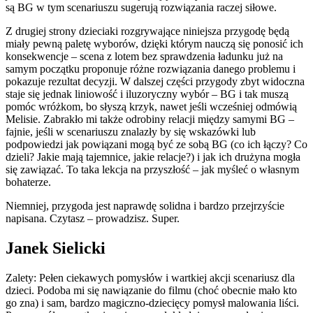
są BG w tym scenariuszu sugerują rozwiązania raczej siłowe.
Z drugiej strony dzieciaki rozgrywające niniejsza przygodę będą
miały pewną paletę wyborów, dzięki którym nauczą się ponosić ich
konsekwencje – scena z lotem bez sprawdzenia ładunku już na
samym początku proponuje różne rozwiązania danego problemu i
pokazuje rezultat decyzji. W dalszej części przygody zbyt widoczna
staje się jednak liniowość i iluzoryczny wybór – BG i tak muszą
pomóc wróżkom, bo słyszą krzyk, nawet jeśli wcześniej odmówią
Melisie. Zabrakło mi także odrobiny relacji między samymi BG –
fajnie, jeśli w scenariuszu znalazły by się wskazówki lub
podpowiedzi jak powiązani mogą być ze sobą BG (co ich łączy? Co
dzieli? Jakie mają tajemnice, jakie relacje?) i jak ich drużyna mogła
się zawiązać. To taka lekcja na przyszłość – jak myśleć o własnym
bohaterze.
Niemniej, przygoda jest naprawdę solidna i bardzo przejrzyście
napisana. Czytasz – prowadzisz. Super.
Janek Sielicki
Zalety: Pełen ciekawych pomysłów i wartkiej akcji scenariusz dla
dzieci. Podoba mi się nawiązanie do filmu (choć obecnie mało kto
go zna) i sam, bardzo magiczno-dziecięcy pomysł malowania liści.