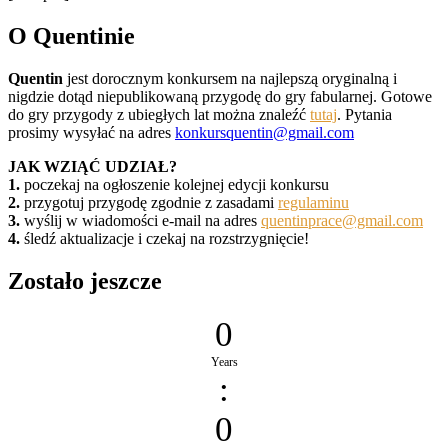
O Quentinie
Quentin
jest dorocznym konkursem na najlepszą oryginalną i
nigdzie dotąd niepublikowaną przygodę do gry fabularnej. Gotowe
do gry przygody z ubiegłych lat można znaleźć
tutaj
. Pytania
prosimy wysyłać na adres
konkursquentin@gmail.com
JAK WZIĄĆ UDZIAŁ?
1.
poczekaj na ogłoszenie kolejnej edycji konkursu
2.
przygotuj przygodę zgodnie z zasadami
regulaminu
3.
wyślij w wiadomości e-mail na adres
quentinprace@gmail.com
4.
śledź aktualizacje i czekaj na rozstrzygnięcie!
Zostało jeszcze
0
Years
:
0