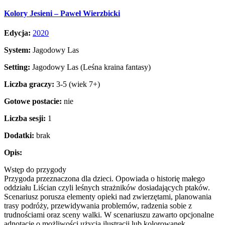
Kolory Jesieni – Paweł Wierzbicki
Edycja:
2020
System:
Jagodowy Las
Setting:
Jagodowy Las (Leśna kraina fantasy)
Liczba graczy:
3-5 (wiek 7+)
Gotowe postacie:
nie
Liczba
sesji:
1
Dodatki:
brak
Opis:
Wstęp do przygody
Przygoda przeznaczona dla dzieci. Opowiada o historię małego
oddziału Liścian czyli leśnych strażników dosiadających ptaków.
Scenariusz porusza elementy opieki nad zwierzętami, planowania
trasy podróży, przewidywania problemów, radzenia sobie z
trudnościami oraz sceny walki. W scenariuszu zawarto opcjonalne
adnotacje o możliwości użycia ilustracji lub kolorowanek