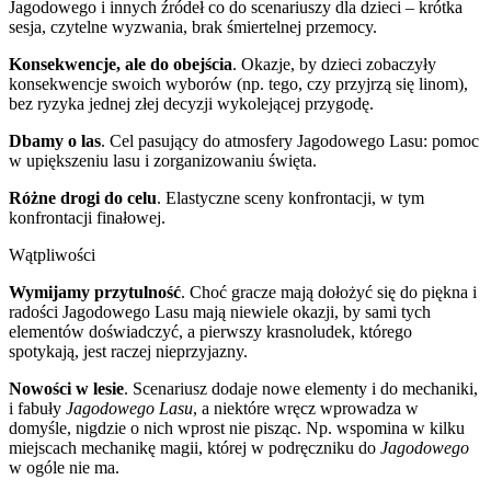
Jagodowego i innych źródeł co do scenariuszy dla dzieci – krótka
sesja, czytelne wyzwania, brak śmiertelnej przemocy.
Konsekwencje, ale do obejścia
. Okazje, by dzieci zobaczyły
konsekwencje swoich wyborów (np. tego, czy przyjrzą się linom),
bez ryzyka jednej złej decyzji wykolejącej przygodę.
Dbamy o las
. Cel pasujący do atmosfery Jagodowego Lasu: pomoc
w upiększeniu lasu i zorganizowaniu święta.
Różne drogi do celu
. Elastyczne sceny konfrontacji, w tym
konfrontacji finałowej.
Wątpliwości
Wymijamy przytulność
. Choć gracze mają dołożyć się do piękna i
radości Jagodowego Lasu mają niewiele okazji, by sami tych
elementów doświadczyć, a pierwszy krasnoludek, którego
spotykają, jest raczej nieprzyjazny.
Nowości w lesie
. Scenariusz dodaje nowe elementy i do mechaniki,
i fabuły
Jagodowego Lasu
, a niektóre wręcz wprowadza w
domyśle, nigdzie o nich wprost nie pisząc. Np. wspomina w kilku
miejscach mechanikę magii, której w podręczniku do
Jagodowego
w ogóle nie ma.