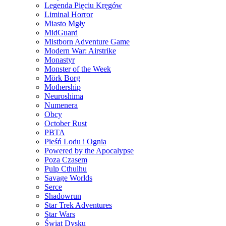
Legenda Pięciu Kręgów
Liminal Horror
Miasto Mgły
MidGuard
Mistborn Adventure Game
Modern War: Airstrike
Monastyr
Monster of the Week
Mörk Borg
Mothership
Neuroshima
Numenera
Obcy
October Rust
PBTA
Pieśń Lodu i Ognia
Powered by the Apocalypse
Poza Czasem
Pulp Cthulhu
Savage Worlds
Serce
Shadowrun
Star Trek Adventures
Star Wars
Świat Dysku