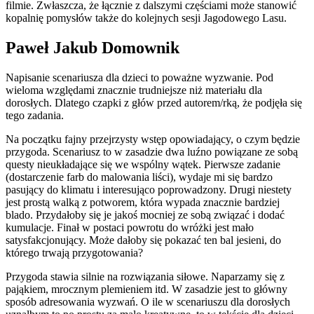
filmie. Zwłaszcza, że łącznie z dalszymi częściami może stanowić
kopalnię pomysłów także do kolejnych sesji Jagodowego Lasu.
Paweł Jakub Domownik
Napisanie scenariusza dla dzieci to poważne wyzwanie. Pod
wieloma względami znacznie trudniejsze niż materiału dla
dorosłych. Dlatego czapki z głów przed autorem/rką, że podjęła się
tego zadania.
Na początku fajny przejrzysty wstęp opowiadający, o czym będzie
przygoda. Scenariusz to w zasadzie dwa luźno powiązane ze sobą
questy nieukładające się we wspólny wątek. Pierwsze zadanie
(dostarczenie farb do malowania liści), wydaje mi się bardzo
pasujący do klimatu i interesująco poprowadzony. Drugi niestety
jest prostą walką z potworem, która wypada znacznie bardziej
blado. Przydałoby się je jakoś mocniej ze sobą związać i dodać
kumulacje. Finał w postaci powrotu do wróżki jest mało
satysfakcjonujący. Może dałoby się pokazać ten bal jesieni, do
którego trwają przygotowania?
Przygoda stawia silnie na rozwiązania siłowe. Naparzamy się z
pająkiem, mrocznym plemieniem itd. W zasadzie jest to główny
sposób adresowania wyzwań. O ile w scenariuszu dla dorosłych