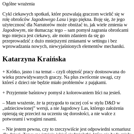
Ogólne wrażenia
Cykl ciekawych spotkań, które pozwalają graczom wcielić się w
rolę obrońców
Jagodowego Lasu
i jego piękna. Boję się, że jego
użytecznosć dla Narratorów może obniżać to, jak wiele zmienia w
Jagodowym
, nie tłumacząc tego – sam pomysł zagrania obrońcami
tego miejsca jest ciekawy, ale moim zdaniem da się go
przeprowadzić z dużo mniejszymi zmianami w settingu i bez
wprowadzania nowych, niewyjaśnionych elementów mechaniki.
Katarzyna Kraińska
+ Krótko, jasno i na temat – czyli objętość pracy dostosowana do
wieku przewidywanych graczy. Na plus zwrócenie uwagi, czy
któreś z dzieci nie będzie miało problemów z pająkami.
+ Przyjemnie baśniowy pomysł z kolorowaniem liści na jesień.
– Mam wrażenie, że ta przygoda to raczej coś w stylu D&D w
„udzieciowionej” wersji, a nie Jagodowy Las, którego założenia
opierają się przecież na uczeniu się dorosłości, a nie walce z
potworami i wrogimi rasami.
– Nie jestem pewna, czy to rzeczywiście jest odpowiedni scenariusz