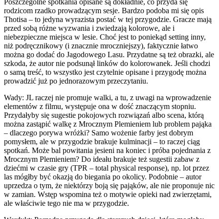
Poszczególne spotkania opisane są dokładnie, co przyda się
rodzicom rzadko prowadzącym sesje. Bardzo podoba mi się opis
Thotisa – to jedyna wyrazista postać w tej przygodzie. Gracze mają
przed sobą różne wyzwania i zwiedzają kolorowe, ale i
niebezpieczne miejsca w lesie. Choć jest to poniekąd setting inny,
niż podręcznikowy (i znacznie mroczniejszy), faktycznie łatwo
można go dodać do Jagodowego Lasu. Przydatne są też obrazki, ale
szkoda, że autor nie podsunął linków do kolorowanek. Jeśli chodzi
o samą treść, to wszystko jest czytelnie opisane i przygodę można
prowadzić już po jednorazowym przeczytaniu.
Wady: JL raczej nie promuje walki, a tu, z uwagi na wprowadzenie
elementów z filmu, występuje ona w dość znaczącym stopniu.
Przydałyby się sugestie pokojowych rozwiązań albo scena, którą
można zastąpić walkę z Mrocznym Plemieniem lub problem pająka
– dlaczego porywa wróżki? Samo wożenie farby jest dobrym
pomysłem, ale w przygodzie brakuje kulminacji – to raczej ciąg
spotkań. Może bal powitania jesieni na koniec i próba pojednania z
Mrocznym Plemieniem? Do ideału brakuje też sugestii zabaw z
dziećmi w czasie gry (TPR – total physical response), np. lot przez
las mógłby być okazją do biegania po okolicy. Podobnie – autor
uprzedza o tym, że niektórzy boją się pająków, ale nie proponuje nic
w zamian. Wstęp wspomina też o motywie opieki nad zwierzętami,
ale właściwie tego nie ma w przygodzie.