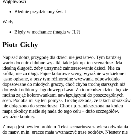
Wątpliwości
Błędnie przydzielony świat
Wady
Błędy w mechanice (magia w JL?)
Piotr Cichy
Napisać dobrą przygodę dla dzieci nie jest łatwo. Tym bardziej
warto docenić chlubne wyjątki, takie jak np. ten scenariusz. Ma
idealną długość, żeby utrzymać zainteresowanie dzieci. Nie za
krótki, nie za długi. Fajne kolorowe sceny, wyraźnie wydzielone i
jasno opisane, a przy tym różnorodne wyzwania odpowiednio
dopasowane do młodych graczy, choć chyba trochę starszych niż
domyślni odbiorcy Jagodowego Lasu. Za to młodsze dzieci będzie
można zająć kolorowankami nawiązującymi do poszczególnych
scen. Podoba mi się ten pomysł. Trochę szkoda, że takich obrazków
nie dołączono do scenariusza. Choć np. zamieszczona na końcu
mapa okolicy nieźle się nada do tego celu – dużo szczegółów,
wyraźne kontury.
Z mapą jest pewien problem. Tekst scenariusza zawiera odwołania
do mapy, m.in. gracze mają wyznaczyć trasę podróży. Niestety nie