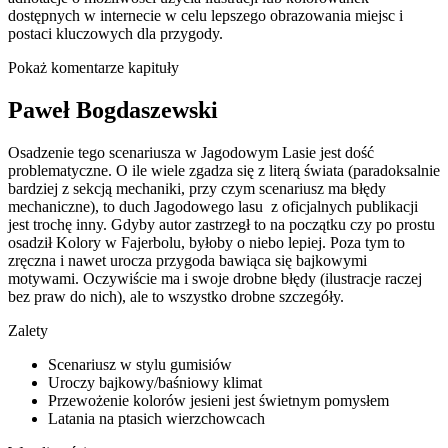
dostępnych w internecie w celu lepszego obrazowania miejsc i
postaci kluczowych dla przygody.
Pokaż komentarze kapituły
Paweł Bogdaszewski
Osadzenie tego scenariusza w Jagodowym Lasie jest dość
problematyczne. O ile wiele zgadza się z literą świata (paradoksalnie
bardziej z sekcją mechaniki, przy czym scenariusz ma błędy
mechaniczne), to duch Jagodowego lasu z oficjalnych publikacji
jest trochę inny. Gdyby autor zastrzegł to na początku czy po prostu
osadził Kolory w Fajerbolu, byłoby o niebo lepiej. Poza tym to
zręczna i nawet urocza przygoda bawiąca się bajkowymi
motywami. Oczywiście ma i swoje drobne błędy (ilustracje raczej
bez praw do nich), ale to wszystko drobne szczegóły.
Zalety
Scenariusz w stylu gumisiów
Uroczy bajkowy/baśniowy klimat
Przewożenie kolorów jesieni jest świetnym pomysłem
Latania na ptasich wierzchowcach