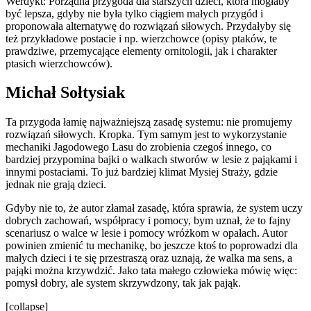
Werdykt: Porządna przygoda dla starszych dzieci, która mogłaby
być lepsza, gdyby nie była tylko ciągiem małych przygód i
proponowała alternatywę do rozwiązań siłowych. Przydałyby się
też przykładowe postacie i np. wierzchowce (opisy ptaków, te
prawdziwe, przemycające elementy ornitologii, jak i charakter
ptasich wierzchowców).
Michał Sołtysiak
Ta przygoda łamię najważniejszą zasadę systemu: nie promujemy
rozwiązań siłowych. Kropka. Tym samym jest to wykorzystanie
mechaniki Jagodowego Lasu do zrobienia czegoś innego, co
bardziej przypomina bajki o walkach stworów w lesie z pająkami i
innymi postaciami. To już bardziej klimat Mysiej Straży, gdzie
jednak nie grają dzieci.
Gdyby nie to, że autor złamał zasadę, która sprawia, że system uczy
dobrych zachowań, współpracy i pomocy, bym uznał, że to fajny
scenariusz o walce w lesie i pomocy wróżkom w opałach. Autor
powinien zmienić tu mechanikę, bo jeszcze ktoś to poprowadzi dla
małych dzieci i te się przestraszą oraz uznają, że walka ma sens, a
pająki można krzywdzić. Jako tata małego człowieka mówię więc:
pomysł dobry, ale system skrzywdzony, tak jak pająk.
[collapse]