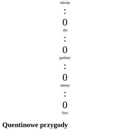
miesiąc
:
0
dni
:
0
godziny
:
0
minuty
:
0
Secs
Quentinowe przygody