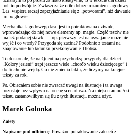
uznałbym to po prostu za mało kreatywne, to w tekście dla dzieci
boli to podwójnie. Zwłaszcza że o ile dobrze rozumiem Jagodowy
Las, wspiera raczej zaprzyjaźnianie się z „potworami”, niż dawanie
im po głowie.
Mechanika Jagodowego lasu jest tu potraktowana dziwnie,
wprowadzając do niej nowe elementy np. magie. Część testów nie
ma też podanej stawki — np. pierwszy test na oswajanie może nie
wyjść i co wtedy? Przygoda się zacina? Podobnie z testami na
znajdowanie lub ładunku przekonywanie Thotisa.
To doskonale, że na Quentina przychodzą przygody dla dzieci.
„Kolory jesieni” trapi jeszcze wiele „chorób wieku dziecięcego” i
do finału nie wejdą. Co nie zmienia faktu, że liczymy na kolejne
teksty za rok.
Ps. Obiecałem sobie nie zwracać uwagi na ilustracje i ta uwaga
pozostaje bez wpływu na ocenę scenariusza. Na miejscu autora/rki
tekstu zastanowiłbym się ilu z tych ilustracji, można użyć.
Marek Golonka
Zalety
Napisane pod odbiorcę
. Poważne potraktowanie zaleceń z