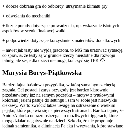
+ dobrze dobrana gra do odbiorcy, utrzymanie klimatu gry
+ odwołania do mechaniki
+ liczne porady dotyczące prowadzenia, np. wskazanie istotnych
aspektów w scenie finałowej walki
+ podpowiedzi dotyczące korzystanie z materiałów dodatkowych
– nawet jak testy nie wyjdą graczom, to MG ma uratować sytuację,
co sprawia, że testy są w gruncie rzeczy nieistotne dla rozwoju
fabuły, ale sesje dla dzieci nie mogą kończyć się TPK 🙂
Marysia Borys-Piątkowska
Bardzo fajna baśniowa przygódka, w którą sama bym z chęcią
zagrała. Cel postaci i zarys przygody jest bardzo klarownie
przedstawiony już na samym początku – motyw z tytułowymi
kolorami jesieni pasuje do settingu i sam w sobie jest niezwykle
ciekawy. Warto zwrócić także uwagę na ostrzeżenie o wielkim
pająku, które pojawia się na pierwszych stronach. Bardzo fajnie, że
Autor/Autorka od razu ostrzegają o możliwych triggerach, które
mogą działać negatywnie na dzieci. Szkoda, że nie proponuje
jednak zamiennika, a eliminacja Pająka i wyzwania, które stawiane