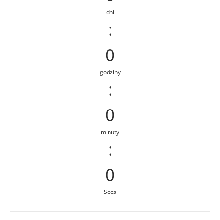
dni
:
0
godziny
:
0
minuty
:
0
Secs