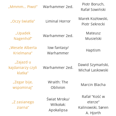
Piotr Boruch,
„Mmmm… Piwo!”
Warhammer 2ed.
Rafał Sowiński
Marek Kozłowski,
„Oczy światła”
Liminal Horror
Piotr Sekrecki
„Upadek
Mateusz
Warhammer 2ed.
Nagenhof”
Musielski
„Wesele Alberta
low fantasy/
Haptism
Krielmana”
Warhammer
„Zajazd u
Dawid Szymański,
kajdaniarzy czyli
Warhammer 2ed.
Michał Laskowski
klatka”
„Zegar bije,
Wraith: The
Marcin Blacha
wspominaj”
Oblivion
Rafał “Kość w
Świat Mroku/
„Z zasianego
eterze”
Wilkołak:
ziarna”
Kalinowski, Søren
Apokalipsa
A. Hjorth