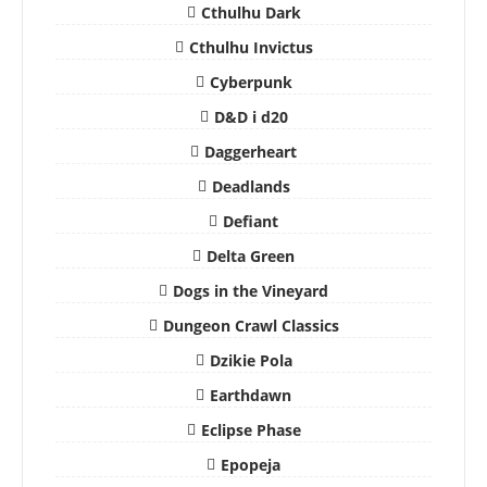
Cthulhu Dark
Cthulhu Invictus
Cyberpunk
D&D i d20
Daggerheart
Deadlands
Defiant
Delta Green
Dogs in the Vineyard
Dungeon Crawl Classics
Dzikie Pola
Earthdawn
Eclipse Phase
Epopeja