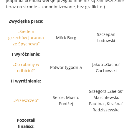
(Kapituła oceniała wersje przygód inne niż są zamieszczone
teraz na stronie – zanonimizowane, bez grafik itd.)
Zwycięska praca:
„Siedem
Szczepan
grzechów Juranda
Mörk Borg
Lodowski
ze Spychowa”
I wyróżnienie:
„Co robimy w
Jakub „Gachu”
Potwór tygodnia
odbiciu?”
Gachowski
II wyróżnienie:
Grzegorz „Zaelos”
Serce: Miasto
Marchlewski,
„Przeszczep”
Poniżej
Paulina „Kiraśna”
Radziszewska
Pozostali
finaliści: