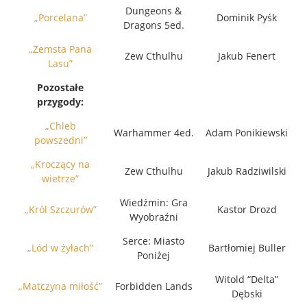
Dungeons &
„Porcelana”
Dominik Pyśk
Dragons 5ed.
„Zemsta Pana
Zew Cthulhu
Jakub Fenert
Lasu”
Pozostałe
przygody:
„Chleb
Warhammer 4ed.
Adam Ponikiewski
powszedni”
„Kroczący na
Zew Cthulhu
Jakub Radziwilski
wietrze”
Wiedźmin: Gra
„Król Szczurów”
Kastor Drozd
Wyobraźni
Serce: Miasto
„Lód w żyłach”
Bartłomiej Buller
Poniżej
Witold “Delta”
„Matczyna miłość”
Forbidden Lands
Dębski