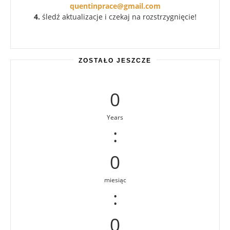
quentinprace@gmail.com
4.
śledź aktualizacje i czekaj na rozstrzygnięcie!
ZOSTAŁO JESZCZE
0
Years
:
0
miesiąc
:
0