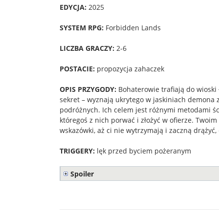
EDYCJA:
2025
SYSTEM RPG:
Forbidden Lands
LICZBA GRACZY:
2-6
POSTACIE:
propozycja zahaczek
OPIS PRZYGODY:
Bohaterowie trafiają do wiosk
sekret – wyznają ukrytego w jaskiniach demona 
podróżnych. Ich celem jest różnymi metodami ści
któregoś z nich porwać i złożyć w ofierze. Twoi
wskazówki, aż ci nie wytrzymają i zaczną drążyć,
TRIGGERY:
lęk przed byciem pożeranym
Spoiler