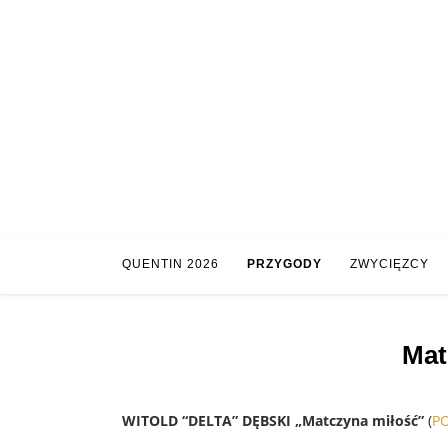
Skip
to
content
QUENTIN 2026
PRZYGODY
ZWYCIĘZCY
Mat
WITOLD “DELTA” DĘBSKI „Matczyna miłość”
(
P