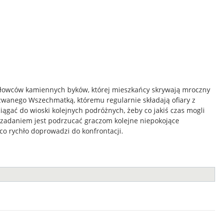
i łowców kamiennych byków, której mieszkańcy skrywają mroczny
zwanego Wszechmatką, któremu regularnie składają ofiary z
ągać do wioski kolejnych podróżnych, żeby co jakiś czas mogli
m zadaniem jest podrzucać graczom kolejne niepokojące
 co rychło doprowadzi do konfrontacji.