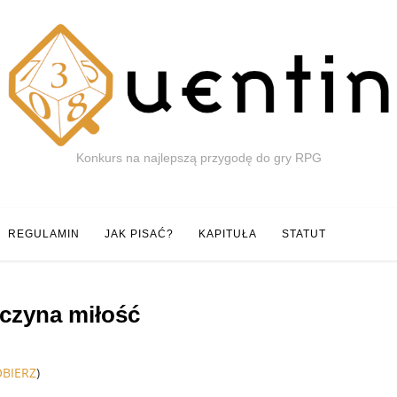
Konkurs na najlepszą przygodę do gry RPG
REGULAMIN
JAK PISAĆ?
KAPITUŁA
STATUT
czyna miłość
OBIERZ
)