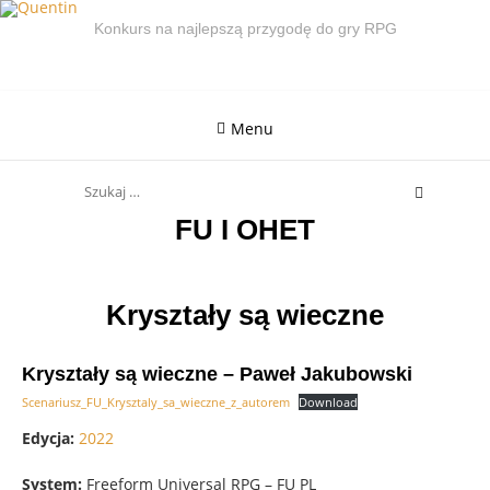
Skip
Konkurs na najlepszą przygodę do gry RPG
to
content
Menu
Search
for:
FU I OHET
Kryształy są wieczne
Kryształy są wieczne – Paweł Jakubowski
Scenariusz_FU_Krysztaly_sa_wieczne_z_autorem
Download
Edycja:
2022
System:
Freeform Universal RPG – FU PL