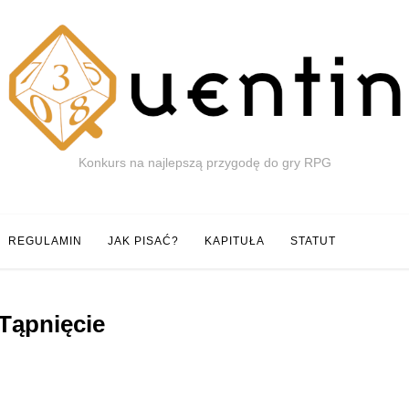
Konkurs na najlepszą przygodę do gry RPG
REGULAMIN
JAK PISAĆ?
KAPITUŁA
STATUT
Tąpnięcie