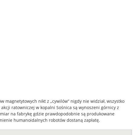
dów magnetytowych nikt z „cywilów” nigdy nie widział, wszystko
s akcji ratowniczej w kopalni Sośnica są wynoszeni górnicy z
 namiar na fabrykę gdzie prawdopodobnie są produkowane
nienie humanoidalnych robotów dostaną zapłatę.