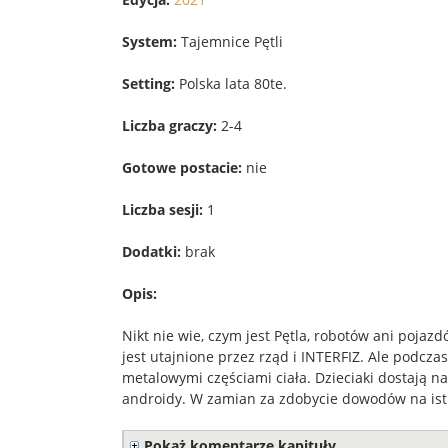
System:
Tajemnice Pętli
Setting:
Polska lata 80te.
Liczba graczy:
2-4
Gotowe postacie:
nie
Liczba sesji:
1
Dodatki:
brak
Opis:
Nikt nie wie, czym jest Pętla, robotów ani pojaz
jest utajnione przez rząd i INTERFIZ. Ale podcza
metalowymi częściami ciała. Dzieciaki dostają
androidy. W zamian za zdobycie dowodów na ist
Pokaż komentarze kapituły