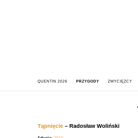
Skip
to
content
QUENTIN 2026
PRZYGODY
ZWYCIĘZCY
Tąpnięcie
– Radosław Woliński
Edycja:
2021